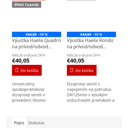
Efekt Coanda
€44,50
–10 %
€44,50
–10 %
Výustka Haelix Quadro
Výustka Haelix Rondo
na prívod/odvod
na prívod/odvod
vzduchu DN125mm
vzduchu DN125mm
€49,26 vrátane DPH
€49,26 vrátane DPH
€40,05
€40,05
Do košíka
Do košíka
Univerzálny
Dizajnový ventil s
vysokoprietokový
napojením na potrubia
dizajnový ventil v
DN125mm s vysokým
prevedení štvorec
vzduchovým prietokom a
zabezpečí dostatočný
9-stupňovým
prívod a odvod vzduchu.
nastavením. Zabezpečuje
Jednoduchá montáž do
rovnomerný prívod
potrubí DN125mm
vzduchu vďaka efektu
Popis
Diskusia
osadených v strope alebo
Coanda. Ventily...