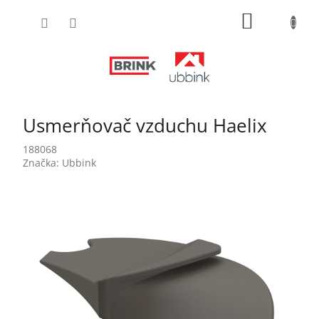
Prejsť
NÁKUPN
na
obsah
KOŠÍK
Usmerňovač vzduchu Haelix
188068
Značka:
Ubbink