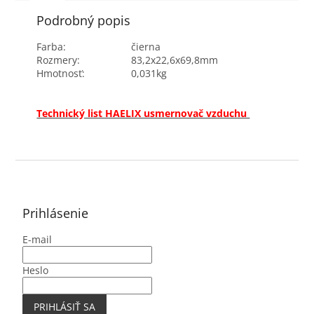
v...
Podrobný popis
Farba:
čierna
Rozmery:
83,2x22,6x69,8mm
Hmotnosť:
0,031kg
Technický list HAELIX usmernovač vzduchu
Z
á
p
ä
Prihlásenie
t
E-mail
i
e
Heslo
PRIHLÁSIŤ SA