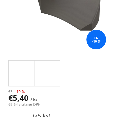
€6
–10 %
€6
–10 %
€5,40
/ ks
€6,64 vrátane DPH
Jednotková
Skladom
(>5 ks)
cena: