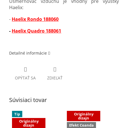
Usmerňovač vzduchu je vhodný pre výustky
Haelix:
-
Haelix Rondo 188060
-
Haelix Quadro 188061
Detailné informácie
OPÝTAŤ SA
ZDIEĽAŤ
Súvisiaci tovar
Tip
Originálny
dizajn
Originálny
dizajn
Efekt Coanda