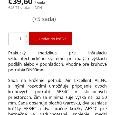
€39,60
/ sada
€48,71 vrátane DPH
Jednotková
Skladom
(>5 sada)
cena:
Pridať do košíka
Praktický medzikus pre inštaláciu
vzduchtechnického systému pri malých výškach
podláh alebo v podhľadoch. Vhodne pre kruhové
potrubia DN90mm.
Sada na kríženie potrubí Air Excellent AE34C
s inými rozvodmi umožňuje pripojenie dvoch
kruhových potrubí AE34C v stiesnených
priestoroch, čím sa minimalizuje výška na iba 50
mm. Sada obsahuje plochú tvarovku, dva tesniace
krúžky AE34C a dva fixačné krúžky AE34C pre
bezpečné a vzduchotesné spojenie medzi