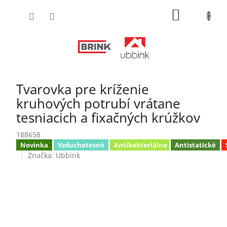
Prejsť
NÁKUPN
na
obsah
KOŠÍK
Tvarovka pre kríženie
kruhových potrubí vrátane
tesniacich a fixačných krúžkov
188658
Novinka
Vzduchotesné
Antibakteriálne
Antistatické
Značka:
Ubbink