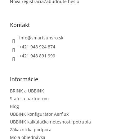
Nová registrácia
Zabudnuté heslo
Kontakt
info
@
smartsunsro.sk
+421 948 924 874
+421 948 891 999
Informácie
BRINK a UBBINK
Staň sa partnerom
Blog
UBBINK konfigurátor Aerflux
UBBINK kalkulačka netesnosti potrubia
Zákaznícka podpora
Moja objednávka