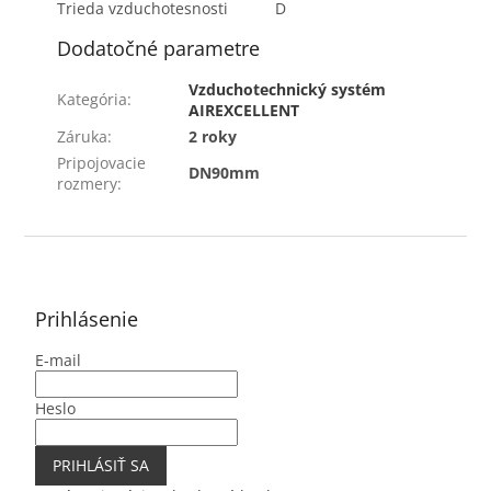
Trieda vzduchotesnosti
D
Dodatočné parametre
Vzduchotechnický systém
Kategória
:
AIREXCELLENT
Záruka
:
2 roky
Pripojovacie
DN90mm
rozmery
:
Z
á
p
ä
Prihlásenie
t
E-mail
i
e
Heslo
PRIHLÁSIŤ SA