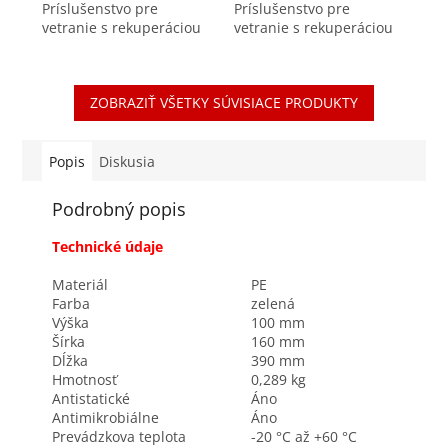
Príslušenstvo pre
Príslušenstvo pre
vetranie s rekuperáciou
vetranie s rekuperáciou
tepla Použitie ako
tepla Adaptér určený pre
pravouhlý spoj pre
napojenie potrubia
kruhové potrubie Air
AE48c rozmer DN90mm
ZOBRAZIŤ VŠETKY SÚVISIACE PRODUKTY
Excellent DN90mm
na akýkoľvek rozvodný
Vzduchotesný spoj
box z rady...
vďaka...
Popis
Diskusia
Podrobný popis
Technické údaje
Materiál
PE
Farba
zelená
Výška
100 mm
Šírka
160 mm
Dĺžka
390 mm
Hmotnosť
0,289 kg
Antistatické
Áno
Antimikrobiálne
Áno
Prevádzkova teplota
-20 °C až +60 °C