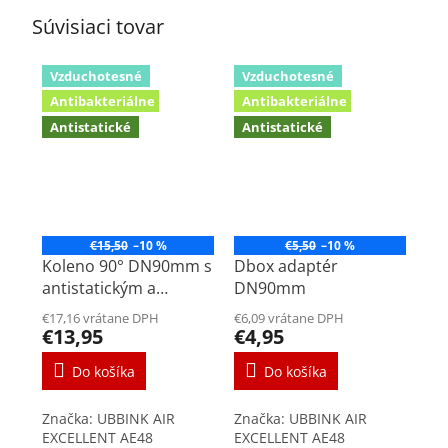
Súvisiaci tovar
Vzduchotesné
Vzduchotesné
Antibakteriálne
Antibakteriálne
Antistatické
Antistatické
€15,50
–10 %
€5,50
–10 %
Koleno 90° DN90mm s
Dbox adaptér
antistatickým a
DN90mm
antibakteriálnym
€17,16 vrátane DPH
€6,09 vrátane DPH
povrchom
€13,95
€4,95
Do košíka
Do košíka
Značka: UBBINK AIR
Značka: UBBINK AIR
EXCELLENT AE48
EXCELLENT AE48