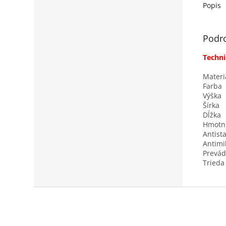
Vzduchot
Popis
Podr
Techni
Materi
Farba
Výška
Šírka
Dĺžka
Hmotn
Antista
Antimi
Prevád
Trieda
Z
á
p
ä