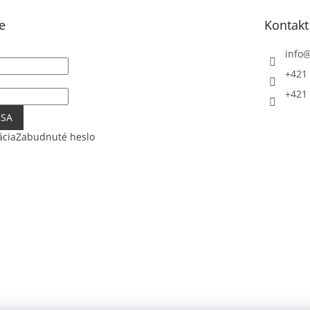
e
Kontakt
info
+421 
+421 
 SA
ácia
Zabudnuté heslo