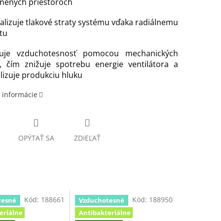
esnených priestoroch
alizuje tlakové straty systému vďaka radiálnemu
tu
ťuje vzduchotesnosť pomocou mechanických
í, čím znižuje spotrebu energie ventilátora a
izuje produkciu hluku
 informácie
OPÝTAŤ SA
ZDIEĽAŤ
Kód:
188661
Kód:
188950
tesné
Vzduchotesné
eriálne
Antibakteriálne