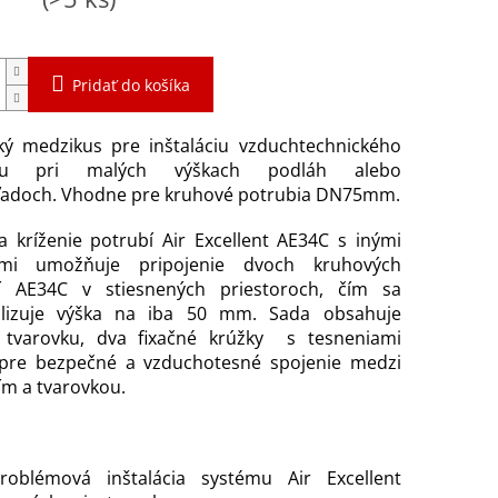
Pridať do košíka
cký medzikus pre inštaláciu vzduchtechnického
mu pri malých výškach podláh alebo
ľadoch. Vhodne pre kruhové potrubia DN75mm.
 kríženie potrubí Air Excellent AE34C s inými
dmi umožňuje pripojenie dvoch kruhových
í AE34C v stiesnených priestoroch, čím sa
lizuje výška na iba 50 mm. Sada obsahuje
 tvarovku, dva fixačné krúžky s tesneniami
pre bezpečné a vzduchotesné spojenie medzi
m a tvarovkou.
roblémová inštalácia systému Air Excellent