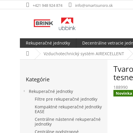
Prejsť
+421 948 924 874
info@smartsunsro.sk
na
obsah
Rekuperačné jednotky
Decentrálne vetracie jed
Domov
Vzduchotechnický systém AIREXCELLENT
B
Tvaro
o
Preskočiť
č
tesn
Kategórie
kategórie
n
188990
ý
Rekuperačné jednotky
Novinka
p
Filtre pre rekuperačné jednotky
a
Kompaktné rekuperačné jednotky
n
EASE
e
Centrálne nástenné rekuperačné
l
jednotky
Centrálne podstropné