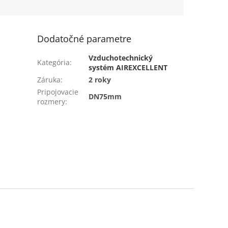
 priemerom...
Dodatočné parametre
Vzduchotechnický
Kategória
:
systém AIREXCELLENT
Záruka
:
2 roky
Pripojovacie
DN75mm
rozmery
: