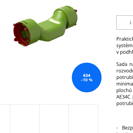
cena:
Prakti
systé
v podh
Sada na
rozvo
€34
potrub
–10 %
minima
plochú
AE34C 
potrubí
- Bezp