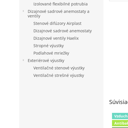
Izolované flexibilné potrubia
Dizajnové sadrové anemostaty a
ventily
Stenové difúzory Airplast
Dizajnové sadrové anemostaty
Dizajnové ventily Haelix
Stropné výustky
Podlahové mriežky
Exteriérové výustky
Ventilačné stenové výustky
Ventilačné strešné výustky
Súvisia
Vzduch
Antiba