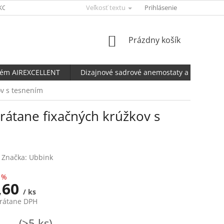
KONFIGURÁTOR AERFLUX
Veľkosť textu
UBBINK KALKULAČKA NETESNOSTI POTRU
Prihlásenie
NÁKUPNÝ
Prázdny košík
KOŠÍK
tém AIREXCELLENT
Dizajnové sadrové anemostaty a ventily
ov s tesnením
rátane fixačných krúžkov s
Značka:
Ubbink
 %
,60
/ ks
vrátane DPH
ová
dom
(>5 ks)