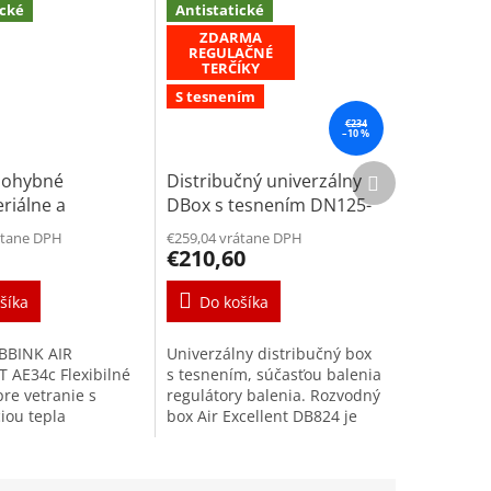
ické
Antistatické
ZDARMA
REGULAČNÉ
TERČÍKY
S tesnením
€234
–10 %
Ďalší
 ohybné
Distribučný univerzálny
produkt
eriálne a
DBox s tesnením DN125-
ické potrubie
200mm (8x)
átane DPH
€259,04 vrátane DPH
 DN75mm 50m
€210,60
šíka
Do košíka
BBINK AIR
Univerzálny distribučný box
 AE34c Flexibilné
s tesnením, súčasťou balenia
pre vetranie s
regulátory balenia. Rozvodný
iou tepla
box Air Excellent DB824 je
litné ohybné
navrhnutý tak, aby radiálne
riálne a
distribuoval vzduch z
biálne potrubie s
ventilačnej...