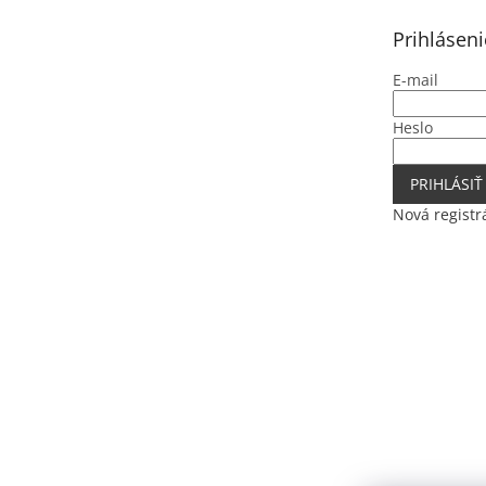
t
Prihláseni
i
e
E-mail
Heslo
PRIHLÁSIŤ
Nová registr