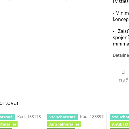
i v sti
- Minim
koncep
- Zais
spojen
minimal
Detailné
TLAČ
ci tovar
Kód:
188173
Kód:
188397
otesné
Vzduchotesné
Vzducho
kteriálne
Antibakteriálne
Antibakt