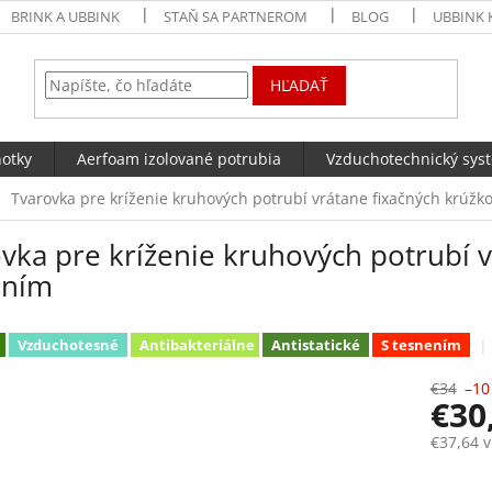
BRINK A UBBINK
STAŇ SA PARTNEROM
BLOG
UBBINK 
HĽADAŤ
notky
Aerfoam izolované potrubia
Vzduchotechnický sys
Tvarovka pre kríženie kruhových potrubí vrátane fixačných krúžk
vka pre kríženie kruhových potrubí v
ením
Vzduchotesné
Antibakteriálne
Antistatické
S tesnením
€34
–10
€30
€37,64 
Jednotk
Skla