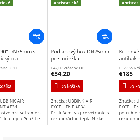
tické
Antistatické
Antistat
€8,50
€38
–10 %
–10 %
 90° DN75mm s
Podlahový box DN75mm
Kruhové
tickým a
pre mriežku
antibakt
kteriálnym
antistat
átane DPH
€42,07 vrátane DPH
€227,55 vr
hom
UBBINK
€34,20
€185
košíka
Do košíka
Do ko
 UBBINK AIR
Značka: UBBINK AIR
Značka: U
NT AE34
EXCELLENT AE34
EXCELLENT
nstvo pre vetranie s
Príslušenstvo pre vetranie s
potrubie 
ciou tepla Použitie
rekuperáciou tepla Nízke
rekuperác
ouhlý spoj pre
tlakové straty vďaka
Vysokokva
potrubie Air
radiálnemu systému
antibakte
nt DN75mm
Vzduchotesnosť triedy D/+ -
antimikro