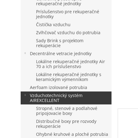
rekuperačné jednotky
Príslušenstvo pre rekuperačné
jednotky
Čistička vzduchu
Zvlhčovač vzduchu do potrubia
Sady Brink s projektom
rekuperácie
Decentrálne vetracie jednotky
Lokálne rekuperačné jednotky Air
70 a ich príslušenstvo
Lokálne rekuperačné jednotky s
keramickým výmenníkom
Aerfoam izolované potrubia
Vzduchotechnický systém
AIREXCELLENT
Stropné, stenové a podlahové
pripojovacie boxy
Distribučné boxy pre rozvody
rekuperácie
Ohybné kruhové a ploché potrubia