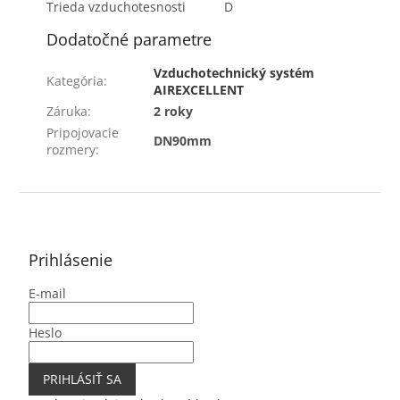
Trieda vzduchotesnosti
D
Dodatočné parametre
Vzduchotechnický systém
Kategória
:
AIREXCELLENT
Záruka
:
2 roky
Pripojovacie
DN90mm
rozmery
:
Z
á
p
ä
Prihlásenie
t
E-mail
i
e
Heslo
PRIHLÁSIŤ SA