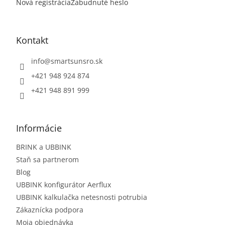
Nová registrácia
Zabudnuté heslo
Kontakt
info
@
smartsunsro.sk
+421 948 924 874
+421 948 891 999
Informácie
BRINK a UBBINK
Staň sa partnerom
Blog
UBBINK konfigurátor Aerflux
UBBINK kalkulačka netesnosti potrubia
Zákaznícka podpora
Moja objednávka