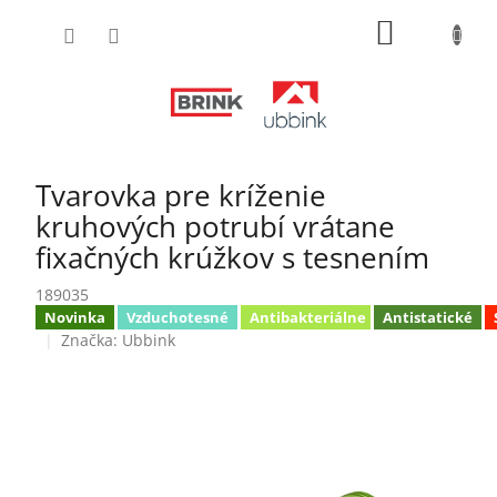
Prejsť
NÁKUPN
na
obsah
KOŠÍK
Tvarovka pre kríženie
kruhových potrubí vrátane
fixačných krúžkov s tesnením
189035
Novinka
Vzduchotesné
Antibakteriálne
Antistatické
Značka:
Ubbink