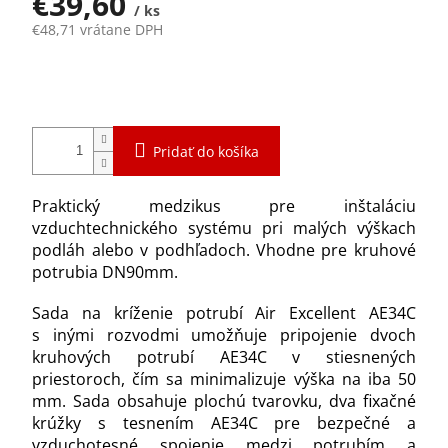
€39,60
/ ks
€48,71 vrátane DPH
Jednotková
Momentálne nedostupné
cena:
Pridať do košíka
Praktický medzikus pre inštaláciu
vzduchtechnického systému pri malých výškach
podláh alebo v podhľadoch. Vhodne pre kruhové
potrubia DN90mm.
Sada na kríženie potrubí Air Excellent AE34C
s inými rozvodmi umožňuje pripojenie dvoch
kruhových potrubí AE34C v stiesnených
priestoroch, čím sa minimalizuje výška na iba 50
mm. Sada obsahuje plochú tvarovku, dva fixačné
krúžky s tesnením AE34C pre bezpečné a
vzduchotesné spojenie medzi potrubím a