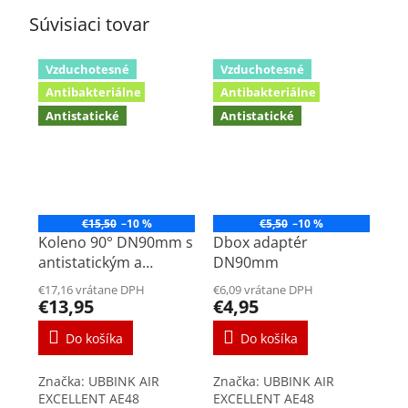
Súvisiaci tovar
Vzduchotesné
Vzduchotesné
Antibakteriálne
Antibakteriálne
Antistatické
Antistatické
€15,50
–10 %
€5,50
–10 %
Koleno 90° DN90mm s
Dbox adaptér
antistatickým a
DN90mm
antibakteriálnym
€17,16 vrátane DPH
€6,09 vrátane DPH
povrchom
€13,95
€4,95
Do košíka
Do košíka
Značka: UBBINK AIR
Značka: UBBINK AIR
EXCELLENT AE48
EXCELLENT AE48