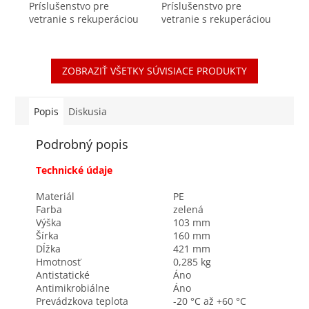
Príslušenstvo pre
Príslušenstvo pre
vetranie s rekuperáciou
vetranie s rekuperáciou
tepla Použitie ako
tepla Adaptér určený pre
pravouhlý spoj pre
napojenie potrubia
kruhové potrubie Air
AE48c rozmer DN90mm
ZOBRAZIŤ VŠETKY SÚVISIACE PRODUKTY
Excellent DN90mm
na akýkoľvek rozvodný
Vzduchotesný spoj
box z rady...
vďaka...
Popis
Diskusia
Podrobný popis
Technické údaje
Materiál
PE
Farba
zelená
Výška
103 mm
Šírka
160 mm
Dĺžka
421 mm
Hmotnosť
0,285 kg
Antistatické
Áno
Antimikrobiálne
Áno
Prevádzkova teplota
-20 °C až +60 °C