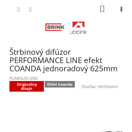
Prejsť
NÁKUPN
na
obsah
KOŠÍK
Štrbinový difúzor
PERFORMANCE LINE efekt
COANDA jednoradový 625mm
PLINE625120D
Originálny
Efekt Coanda
Značka:
Ventmann
dizajn