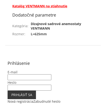
Katalóg VENTMANN na stiahnutie
Dodatočné parametre
Dizajnové sadrové anemostaty
Kategória
:
VENTMANN
Rozmer
:
L=625mm
Z
á
p
ä
Prihlásenie
t
E-mail
i
e
Heslo
PRIHLÁSIŤ SA
Nová registrácia
Zabudnuté heslo