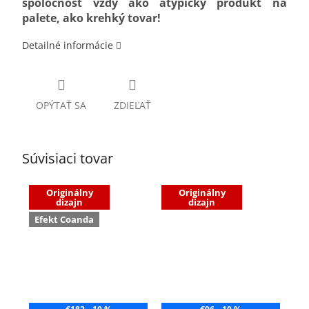
spoločnosť vždy ako atypický produkt na
palete, ako krehký tovar!
Detailné informácie
OPÝTAŤ SA
ZDIEĽAŤ
Súvisiaci tovar
Originálny
Originálny
dizajn
dizajn
Efekt Coanda