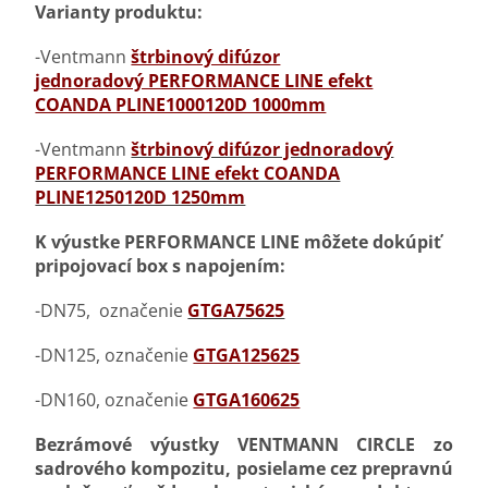
Varianty produktu:
-Ventmann
štrbinový difúzor
jednoradový PERFORMANCE LINE efekt
COANDA PLINE1000120D 1000mm
-Ventmann
štrbinový difúzor jednoradový
PERFORMANCE LINE efekt COANDA
PLINE1250120D 1250mm
K výustke PERFORMANCE LINE môžete dokúpiť
pripojovací box s napojením:
-DN75, označenie
GTGA75625
-DN125, označenie
GTGA125625
-DN160, označenie
GTGA160625
Bezrámové výustky VENTMANN CIRCLE zo
sadrového kompozitu, posielame cez prepravnú