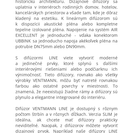
historickú architektúru. Dizajnové difúzory sa
uplatnia v interiéroch rodinných domov, hotelov,
kancelárskych priestorov a všade tam, kde je dôraz
kladený na estetiku. K lineárnym difúzorom sú
k dispozícii akustické pléna alebo kompletne
tepelne izolované pléna. Napojenie na systém AIR
EXCELLENT je jednoduché - vďaka konektorom
UBBINK sa jednoducho napoja akékoľvek pléna na
potrubie DN75mm alebo DN90mm.
S difúzormi LINE viete vytvoriť moderné
a jedinečné prvky, ktoré splynú s ďalšími
interiérovými riešeniami alebo podčiarknu ich
výnimočnosť. Tieto difúzory, rovnako ako všetky
výrobky VENTMANN, môžu byť natreté rovnakou
farbou ako ostatné povrchy v miestnosti. To
znamená, že neexistujú žiadne rámy a difúzory sú
plynulo a elegantne integrované do interiéru.
Difúzor VENTMANN LINE je dostupný s rôznym
počtom štrbín a v rôznych dĺžkach. Verzia SLIM je
ideálna, ak chcete mať difúzory prakticky
neviditeľné. Naopak, z difúzorov môžete vytvoriť
dizajnový prvok. Napríklad naše difúzory LINE