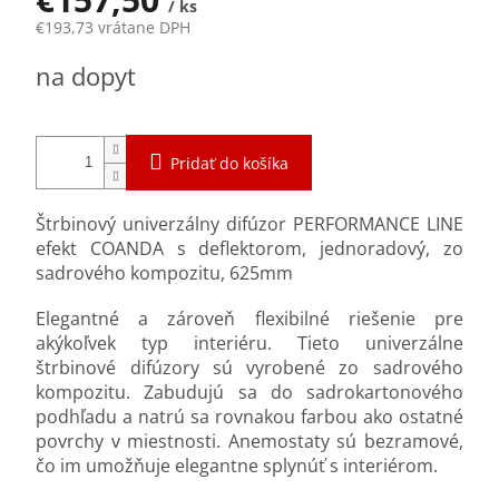
/ ks
€193,73 vrátane DPH
Jednotková
na dopyt
cena:
Pridať do košíka
Štrbinový univerzálny difúzor PERFORMANCE LINE
efekt COANDA s deflektorom, jednoradový, zo
sadrového kompozitu, 625mm
Elegantné a zároveň flexibilné riešenie pre
akýkoľvek typ interiéru. Tieto univerzálne
štrbinové difúzory sú vyrobené zo sadrového
kompozitu. Zabudujú sa do sadrokartonového
podhľadu a natrú sa rovnakou farbou ako ostatné
povrchy v miestnosti. Anemostaty sú bezramové,
čo im umožňuje elegantne splynúť s interiérom.