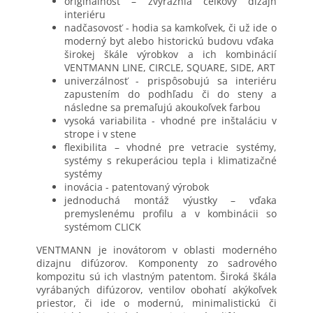
originálnosť – zvýraznia celkový dizajn
interiéru
nadčasovosť - hodia sa kamkoľvek, či už ide o
moderný byt alebo historickú budovu vďaka
širokej škále výrobkov a ich kombinácií
VENTMANN LINE, CIRCLE, SQUARE, SIDE, ART
univerzálnosť - prispôsobujú sa interiéru
zapustením do podhľadu či do steny a
následne sa premaľujú akoukoľvek farbou
vysoká variabilita - vhodné pre inštaláciu v
strope i v stene
flexibilita – vhodné pre vetracie systémy,
systémy s rekuperáciou tepla i klimatizačné
systémy
inovácia - patentovaný výrobok
jednoduchá montáž výustky – vďaka
premyslenému profilu a v kombinácii so
systémom CLICK
VENTMANN je inovátorom v oblasti moderného
dizajnu difúzorov. Komponenty zo sadrového
kompozitu sú ich vlastným patentom. Široká škála
vyrábaných difúzorov, ventilov obohatí akýkoľvek
priestor, či ide o modernú, minimalistickú či