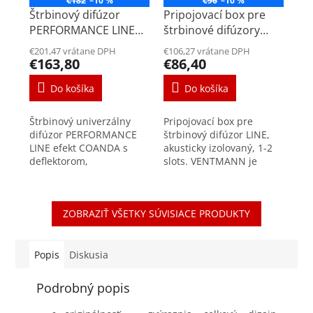
€182
–10 %
€96
–10 %
Štrbinový difúzor
Pripojovací box pre
PERFORMANCE LINE
štrbinové difúzory
efekt COANDA
VENTMANN LINE
€201,47 vrátane DPH
€106,27 vrátane DPH
jednoradový 1000mm
625mm
€163,80
€86,40
Do košíka
Do košíka
Štrbinový univerzálny
Pripojovací box pre
difúzor PERFORMANCE
štrbinový difúzor LINE,
LINE efekt COANDA s
akusticky izolovaný, 1-2
deflektorom,
slots. VENTMANN je
jednoradový, zo
inovátorom v oblasti
sadrového kompozitu,
moderného dizajnu
1000mm Elegantné a
difúzorov. Komponenty
ZOBRAZIŤ VŠETKY SÚVISIACE PRODUKTY
zároveň flexibilné
zo sadrového
riešenie pre akýkoľvek
kompozitu...
typ...
Popis
Diskusia
Podrobný popis