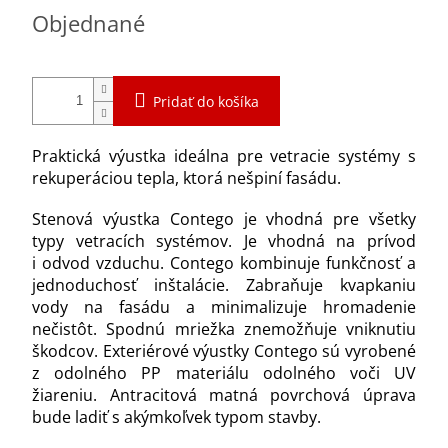
Jednotková
Objednané
cena:
Pridať do košíka
Praktická výustka ideálna pre vetracie systémy s
rekuperáciou tepla, ktorá nešpiní fasádu.
Stenová výustka Contego je vhodná pre všetky
typy vetracích systémov. Je vhodná na prívod
i odvod vzduchu. Contego kombinuje funkčnosť a
jednoduchosť inštalácie. Zabraňuje kvapkaniu
vody na fasádu a minimalizuje hromadenie
nečistôt. Spodnú mriežka znemožňuje vniknutiu
škodcov. Exteriérové výustky Contego sú vyrobené
z odolného PP materiálu odolného voči UV
žiareniu. Antracitová matná povrchová úprava
bude ladiť s akýmkoľvek typom stavby.