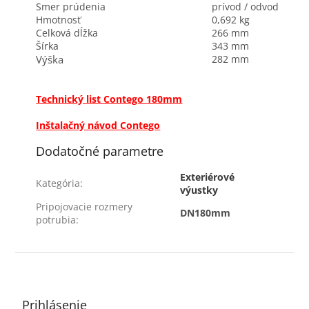
Smer prúdenia
prívod / odvod
Hmotnosť
0,692 kg
Celková dĺžka
266 mm
Šírka
343 mm
Výška
282 mm
Technický list Contego 180mm
Inštalačný návod Contego
Dodatočné parametre
Exteriérové
Kategória
:
výustky
Pripojovacie rozmery
DN180mm
potrubia
:
Z
á
p
ä
Prihlásenie