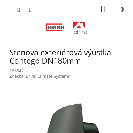
Prejsť
NÁKUPN
na
obsah
KOŠÍK
Stenová exteriérová výustka
Contego DN180mm
188842
Značka:
Brink Climate Systems