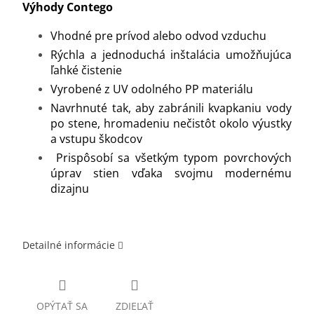
Výhody Contego
Vhodné pre prívod alebo odvod vzduchu
Rýchla a jednoduchá inštalácia umožňujúca
ľahké čistenie
Vyrobené z UV odolného PP materiálu
Navrhnuté tak, aby zabránili kvapkaniu vody
po stene, hromadeniu nečistôt okolo výustky
a vstupu škodcov
Prispôsobí sa všetkým typom povrchových
úprav stien vďaka svojmu modernému
dizajn
u
Detailné informácie
OPÝTAŤ SA
ZDIEĽAŤ