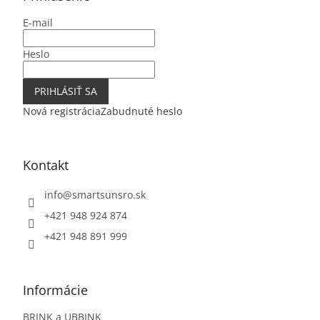
t
E-mail
i
e
Heslo
PRIHLÁSIŤ SA
Nová registrácia
Zabudnuté heslo
Kontakt
info
@
smartsunsro.sk
+421 948 924 874
+421 948 891 999
Informácie
BRINK a UBBINK