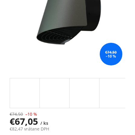
€74,50
–10 %
€74,50
–10 %
€67,05
/ ks
€82,47 vrátane DPH