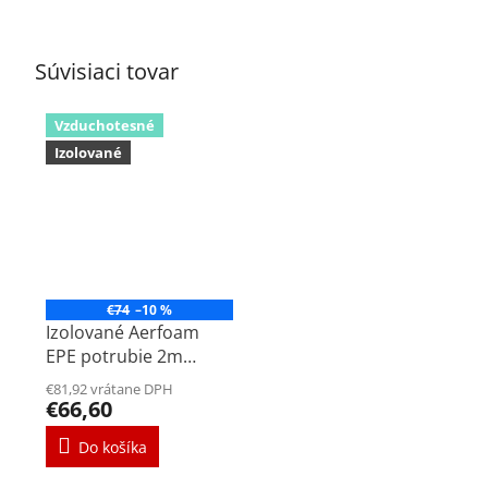
Súvisiaci tovar
Vzduchotesné
Izolované
€74
–10 %
Izolované Aerfoam
EPE potrubie 2m
DN180mm
€81,92 vrátane DPH
€66,60
Do košíka