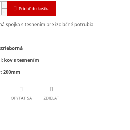
Pridať do košíka
á spojka s tesnením pre izolačné potrubia.
strieborná
l:
kov s tesnením
r:
200mm
OPÝTAŤ SA
ZDIEĽAŤ