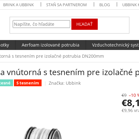
BRINK A UBBINK
STAŇ SA PARTNEROM
BLOG
UBBINK 
HĽADAŤ
notky
Aerfoam izolované potrubia
Vzduchotechnický sys
torná s tesnením pre izolačné potrubia DN200mm
ka vnútorná s tesnením pre izolačn
Značka:
Ubbink
tesné
S tesnením
€9
–10 
€8,
€9,96 v
Jednotk
Skla
cena: