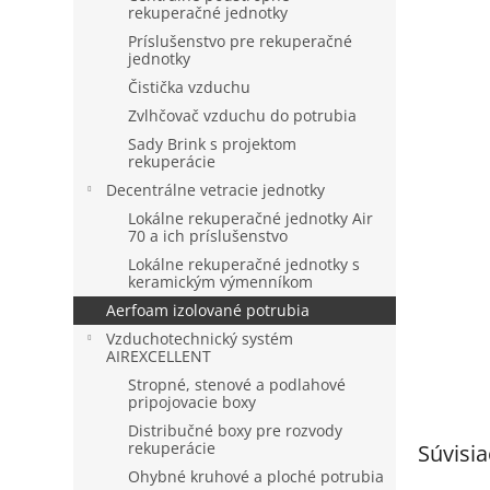
rekuperačné jednotky
Príslušenstvo pre rekuperačné
jednotky
Čistička vzduchu
Zvlhčovač vzduchu do potrubia
Sady Brink s projektom
rekuperácie
Decentrálne vetracie jednotky
Lokálne rekuperačné jednotky Air
70 a ich príslušenstvo
Lokálne rekuperačné jednotky s
keramickým výmenníkom
Aerfoam izolované potrubia
Vzduchotechnický systém
AIREXCELLENT
Stropné, stenové a podlahové
pripojovacie boxy
Distribučné boxy pre rozvody
rekuperácie
Súvisia
Ohybné kruhové a ploché potrubia