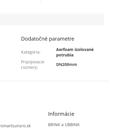
cie potrubia majú
200 Pa Kolená sú súčasťou
e izolačné
izolovaného potrubného
 -...
systému -...
Dodatočné parametre
Aerfoam izolované
Kategória
:
potrubia
Pripojovacie
DN200mm
rozmery
:
Informácie
BRINK a UBBINK
@
smartsunsro.sk