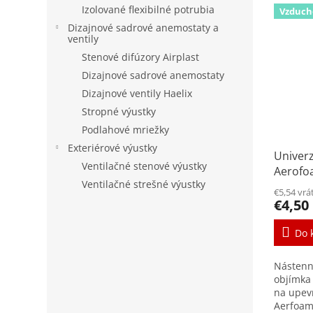
Izolované flexibilné potrubia
Vzduch
Dizajnové sadrové anemostaty a
ventily
Stenové difúzory Airplast
Dizajnové sadrové anemostaty
Dizajnové ventily Haelix
Stropné výustky
Podlahové mriežky
Exteriérové výustky
Univer
Ventilačné stenové výustky
Aerofo
Ventilačné strešné výustky
200m
€5,54 vr
€4,50
Do 
Nástenn
objímka
na upev
Aerfoam