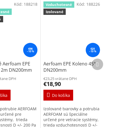
Kód:
188218
Kód:
188226
Vzduchotesné
tesné
Izolované
é
€96
€21
–10 %
–10 %
Ďalší
é Aerfoam EPE
Aerfoam EPE Koleno 45°
produkt
e 2m DN200mm
DN200mm
átane DPH
€23,25 vrátane DPH
€18,90
šíka
Do košíka
é potrubie AERFOAM
Izolované tvarovky a potrubia
 určené pre
AERFOAM sú špeciálne
systémy, trieda
určené pre vetracie systémy,
snosti D +/- 200 Pa
trieda vzduchotesnosti D +/-