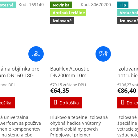
Kód:
169140
Kód:
80670200
otesné
Novinka
Tip
Antibakteriálne
Vzducho
Izolované
Izolovan
€5
€71,50
–10 %
–10 %
zálna objímka pre
BauFlex Acoustic
Izolovan
am DN160-180-
DN200mm 10m
potrubi
m
antimikrobiálny
átane DPH
€79,15 vrátane DPH
€106,27 vr
€64,35
€86,40
košíka
Do košíka
Do ko
á univerzálna
Hlukovo a tepelne izolovaná
Izolovan
 Aerfoam sa používa
ohybná hadica Vnútorný
špeciálne
nenie komponentov
antimikrobiálny povrch
vetracie 
 na stenu alebo
Pripojovací priemer
vzduchote