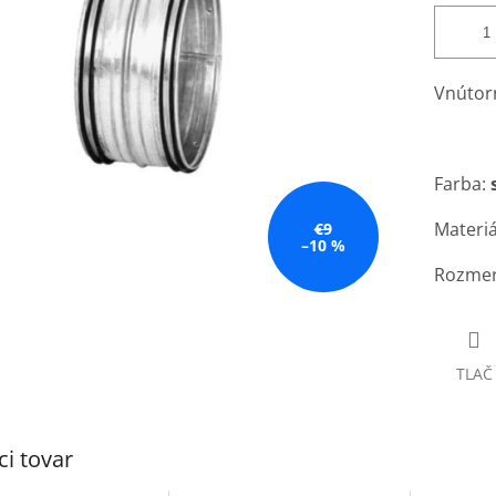
Vnútorn
Farba:
Materiá
€9
–10 %
Rozme
TLAČ
ci tovar