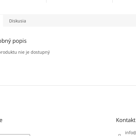
áto konzola je vhodná
DN200mm Flexibilné
Pripojova
rubia Aerfoam s
potrubie BauFlex pozostáva
vynikajúc
rom 160 mm, 180 mm
z perforovaného
schopnosti
vnútorného...
Diskusia
obný popis
produktu nie je dostupný
e
Kontakt
info