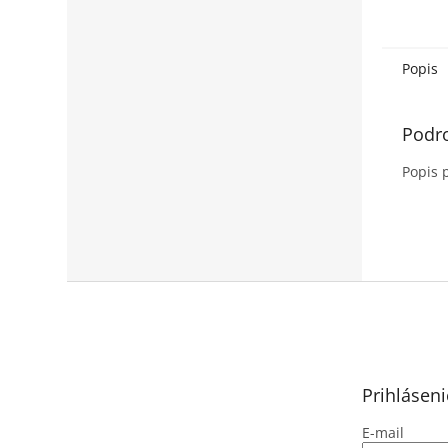
strop. T
pre pot
prieme
a...
Popis
Podr
Popis 
Z
á
p
ä
t
Prihláseni
i
e
E-mail