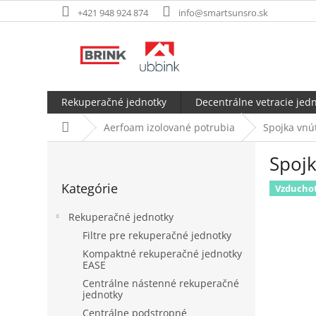
Prejsť
+421 948 924 874
info@smartsunsro.sk
na
obsah
Rekuperačné jednotky
Decentrálne vetracie jed
Domov
Aerfoam izolované potrubia
Spojka vnú
B
Spoj
o
Preskočiť
č
Kategórie
kategórie
Vzducho
n
ý
Rekuperačné jednotky
p
Filtre pre rekuperačné jednotky
a
Kompaktné rekuperačné jednotky
n
EASE
e
Centrálne nástenné rekuperačné
l
jednotky
Centrálne podstropné