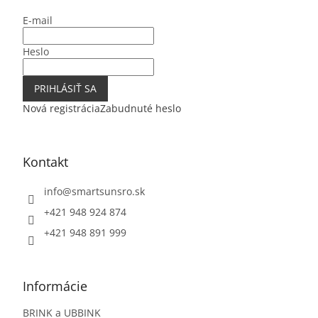
t
E-mail
i
e
Heslo
PRIHLÁSIŤ SA
Nová registrácia
Zabudnuté heslo
Kontakt
info
@
smartsunsro.sk
+421 948 924 874
+421 948 891 999
Informácie
BRINK a UBBINK