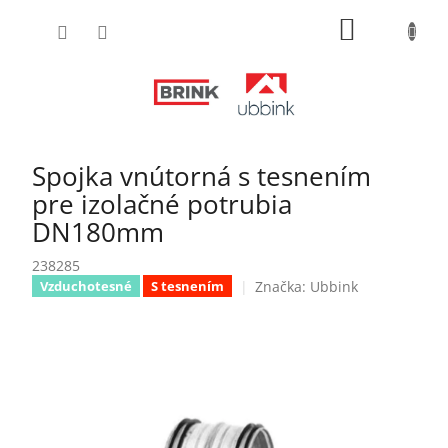
Prejsť
NÁKUPN
na
obsah
KOŠÍK
Spojka vnútorná s tesnením
pre izolačné potrubia
DN180mm
238285
Značka:
Ubbink
Vzduchotesné
S tesnením