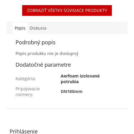
potrubia majú vynikajúce
súčasťou izolovaného
ZOBRAZIŤ VŠETKY SÚVISIACE PRODUKTY
izolačné schopnosti -...
potrubného systému -...
Popis
Diskusia
Podrobný popis
Popis produktu nie je dostupný
Dodatočné parametre
Aerfoam izolované
Kategória
:
potrubia
Pripojovacie
DN180mm
rozmery
:
Z
á
p
ä
Prihlásenie