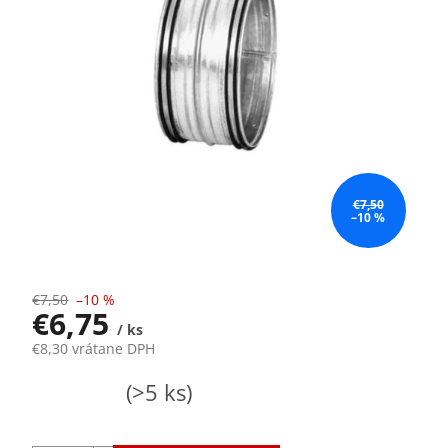
€7,50
–10 %
€7,50
–10 %
€6,75
/ ks
€8,30 vrátane DPH
Jednotková
Skladom
(>5 ks)
cena: