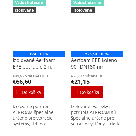
Vzduchotesné
Vzduchotesné
Izolované
Izolované
€74
–10 %
€23,50
–10 %
Izolované Aerfoam
Aerfoam EPE koleno
EPE potrubie 2m
90° DN180mm
DN180mm
€81,92 vrátane DPH
€26,01 vrátane DPH
€66,60
€21,15
Do košíka
Do košíka
Izolované potrubie
Izolované tvarovky a
AERFOAM špeciálne
potrubia AERFOAM sú
určené pre vetracie
špeciálne určené pre
systémy, trieda
vetracie systémy, trieda
vzduchotesnosti D +/-
vzduchotesnosti D +/-
200 Pa Pripojovacie
200 Pa Kolená sú