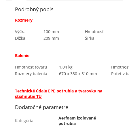
Podrobný popis
Rozmery
Výška
100 mm
Hmotnosť
Dĺžka
209 mm
Šírka
Balenie
Hmotnosť tovaru
1,04 kg
Hmotnosť
Rozmery balenia
670 x 380 x 510 mm
Počet v b
Technické údaje EPE potrubia a tvarovky na
stiahnutie TU
Dodatočné parametre
Aerfoam izolované
Kategória
:
potrubia