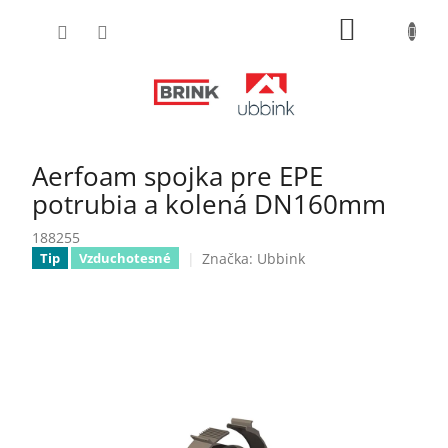
Prejsť
NÁKUPN
na
obsah
KOŠÍK
Aerfoam spojka pre EPE
potrubia a kolená DN160mm
188255
Značka:
Ubbink
Tip
Vzduchotesné