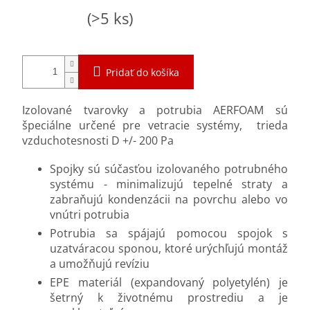
Jednotková
Skladom
(>5 ks)
cena:
Pridať do košíka
Izolované tvarovky a potrubia AERFOAM sú
špeciálne určené pre vetracie systémy, trieda
vzduchotesnosti D +/- 200 Pa
Spojky sú súčasťou izolovaného potrubného
systému - minimalizujú tepelné straty a
zabraňujú kondenzácii na povrchu alebo vo
vnútri potrubia
Potrubia sa spájajú pomocou spojok s
uzatváracou sponou, ktoré urýchľujú montáž
a umožňujú revíziu
EPE materiál (expandovaný polyetylén) je
šetrný k životnému prostrediu a je