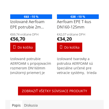
€63
–10 %
€38
–10 %
Izolované Aerfoam
Aerfoam EPE T-kus
EPE potrubie 2m
DN160-125mm
DN160mm
€69,74 vrátane DPH
€42,07 vrátane DPH
€56,70
€34,20
Do košíka
Do košíka
Izolované potrubie
Izolované tvarovky a
AERFOAM s pripojovacím
potrubia AERFOAM sú
rozmerom DN160mm
špeciálne určené pre
(vnútorný priemer) je
vetracie systémy, trieda
špeciálne určené pre
vzduchotesnosti D +/-
vetracie systémy, trieda
200 Pa T-kusy sú
vzduchotesnosti D +/-
súčasťou izolovaného
ZOBRAZIŤ VŠETKY SÚVISIACE PRODUKTY
200 Pa Pripojovacie...
potrubného systému -...
Popis
Diskusia