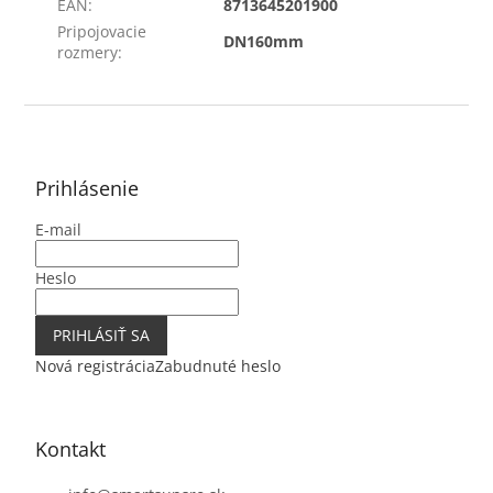
EAN
:
8713645201900
Pripojovacie
DN160mm
rozmery
:
Z
á
p
ä
Prihlásenie
t
E-mail
i
e
Heslo
PRIHLÁSIŤ SA
Nová registrácia
Zabudnuté heslo
Kontakt