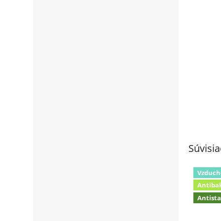
Súvisia
Vzduch
Antiba
Antista