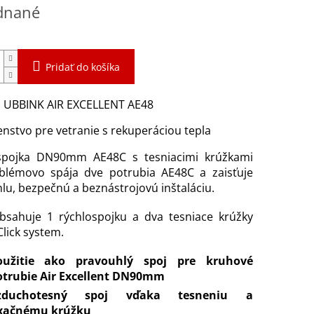
ová
dnané
Pridať do košíka
: UBBINK AIR EXCELLENT AE48
enstvo pre vetranie s rekuperáciou tepla
spojka DN90mm AE48C s tesniacimi krúžkami
blémovo spája dve potrubia AE48C a zaisťuje
hlu, bezpečnú a beznástrojovú inštaláciu.
bsahuje 1 rýchlospojku a dva tesniace krúžky
lick system.
oužitie ako pravouhlý spoj pre kruhové
otrubie Air Excellent DN90mm
zduchotesný spoj vďaka tesneniu a
ixačnému krúžku