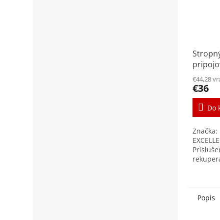
Stropn
pripojo
DN90mm
€44,28 v
125m
€36
Do 
Značka:
EXCELLE
Prísluše
rekuper
Pripojov
ventily
súčasťo
rozvodn
Popis