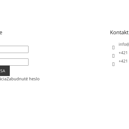
e
Kontakt
info
+421 
+421 
 SA
ácia
Zabudnuté heslo