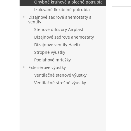
Ohybné kruhové a ploché potrubia
Izolované flexibilné potrubia
Dizajnové sadrové anemostaty a
ventily
Stenové difúzory Airplast
Dizajnové sadrové anemostaty
Dizajnové ventily Haelix
Stropné výustky
Podlahové mriežky
Exteriérové výustky
Ventilačné stenové výustky
Ventilačné strešné výustky