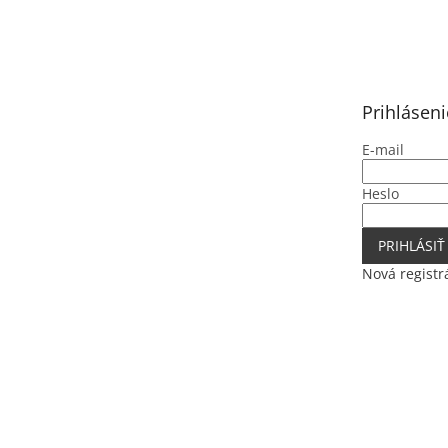
Z
á
p
ä
t
Prihláseni
i
e
E-mail
Heslo
PRIHLÁSIŤ
Nová registr