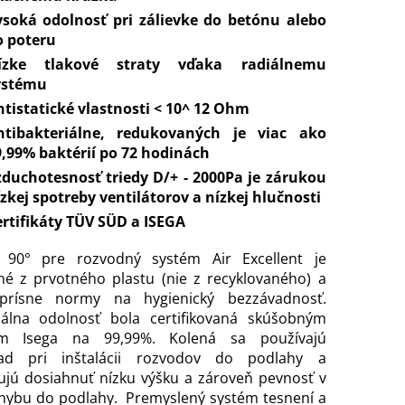
ysoká odolnosť pri zálievke do betónu alebo
o poteru
ízke tlakové straty vďaka radiálnemu
ystému
tistatické vlastnosti
< 10^ 12 Ohm
ntibakteriálne, redukovaných je viac ako
9,99% baktérií po 72 hodinách
zduchotesnosť triedy D/+ - 2000Pa je zárukou
zkej spotreby ventilátorov a nízkej hlučnosti
rtifikáty TÜV SÜD a ISEGA
 90° pre rozvodný systém Air Excellent je
né z prvotného plastu (nie z recyklovaného) a
prísne normy na hygienický bezzávadnosť.
iálna odolnosť bola certifikovaná skúšobným
om Isega na 99,99%. Kolená sa používajú
lad pri inštalácii rozvodov do podlahy a
jú dosiahnuť nízku výšku a zároveň pevnosť v
hybu do podlahy. Premyslený systém tesnení a