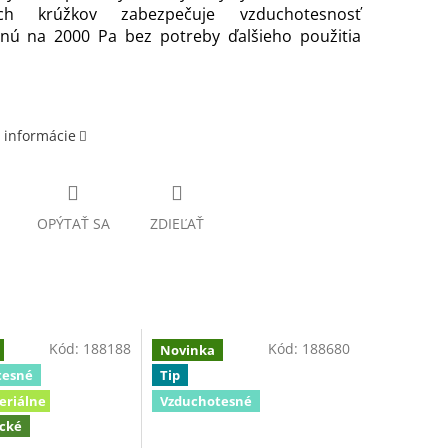
ných krúžkov zabezpečuje vzduchotesnosť
anú na 2000 Pa bez potreby ďalšieho použitia
 informácie
OPÝTAŤ SA
ZDIEĽAŤ
Kód:
188188
Kód:
188680
Novinka
tesné
Tip
eriálne
Vzduchotesné
ické