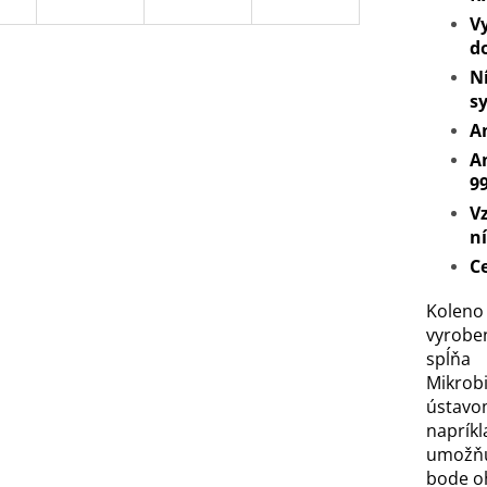
V
d
N
s
An
A
9
V
ní
Ce
Koleno
vyrobe
spĺňa 
Mikrob
ústav
naprík
umožňu
bode o