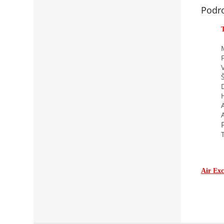
Podr
Air Exc