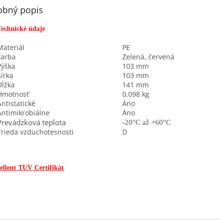
obný popis
Technické údaje
Materiál
PE
Farba
Zelená, červená
Výška
103 mm
Šírka
103 mm
Dĺžka
141 mm
Hmotnosť
0,098 kg
Antistatické
Áno
Antimikrobiálne
Áno
Prevádzková teplota
-20°C až
+60°C
Trieda vzduchotesnosti
D
ellent TUV Certifikát