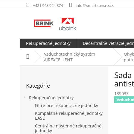
Prejsť
+421 948 924 874
info@smartsunsro.sk
na
obsah
Rekuperačné jednotky
Decentrálne vetracie jed
Vzduchotechnický systém
Ohyb
Domov
AIREXCELLENT
potr
B
Sada 
o
Preskočiť
č
antis
Kategórie
kategórie
n
189033
ý
Rekuperačné jednotky
Vzducho
p
Filtre pre rekuperačné jednotky
a
Kompaktné rekuperačné jednotky
n
EASE
e
Centrálne nástenné rekuperačné
l
jednotky