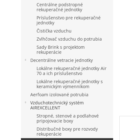
Centrálne podstropné
rekuperačné jednotky
Príslušenstvo pre rekuperačné
jednotky
Čistička vzduchu
Zvlhčovač vzduchu do potrubia
Sady Brink s projektom
rekuperácie
Decentrálne vetracie jednotky
Lokálne rekuperačné jednotky Air
70 a ich príslušenstvo
Lokálne rekuperačné jednotky s
keramickým výmenníkom
Aerfoam izolované potrubia
Vzduchotechnický systém
AIREXCELLENT
Stropné, stenové a podlahové
pripojovacie boxy
Distribučné boxy pre rozvody
rekuperácie