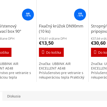
€40
€15
–10 %
–10 %
ý/stenový
Fixačný krúžok DN90mm
Stropný
vací box 90°
(10 ks)
pripojov
 na ventil
1xDN90m
rátane DPH
€16,61 vrátane DPH
€37,64 vrá
m
125mm
€13,50
€30,60
košíka
Do košíka
Do ko
 UBBINK AIR
Značka: UBBINK AIR
Značka: U
NT AE48
EXCELLENT AE48
EXCELLEN
nstvo pre vetranie s
Príslušenstvo pre vetranie s
Príslušens
áciou tepla
rekuperáciou tepla Praktický
rekuperác
ací box na tanierové
fixačný krúžok zaisťujúci
pripojova
 DN125mm je
vzduchotesný spoj
ventily 
u vysokokvalitného
rozvodného systému Air
súčasťou 
ého systému...
Excellent. Click...
rozvodnéh
Diskusia