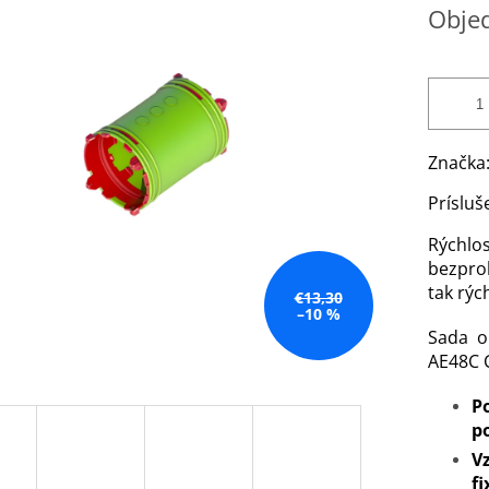
Jednotk
Obje
cena:
Značka
Prísluš
Rýchlo
bezpro
tak rýc
€13,30
–10 %
Sada o
AE48C C
P
p
V
f