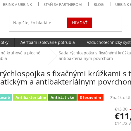
BRINK A UBBINK
STAŇ SA PARTNEROM
BLOG
UBBINK 
HĽADAŤ
notky
Aerfoam izolované potrubia
Vzduchotechnický sys
né kruhové a ploché
Sada rýchlospojka s fixačnými krúž
ubia
antibakteriálnym povrchom
rýchlospojka s fixačnými krúžkami 
tatickým a antibakteriálnym povrcho
Značka:
U
tesné
Antibakteriálne
Antistatické
S tesnením
€13,30
€11
€14,72 