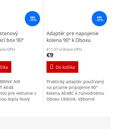
€34
€10
–10 %
–10 %
/stenový
Adaptér pre napojenie
ací box 90°
kolena 90° k Dboxu
m na ventil
tane DPH
€11,07 vrátane DPH
€9
šíka
Do košíka
BBINK AIR
Praktický adaptér používaný
T AE48
na priame pripojenie 90°
tvo pre vetranie s
kolena AE48C k rozvodnému
iou tepla Nový
Dboxu Ubbink. Výborné
cí box na tanierové
riešenie do stiesnených
DN125mm je
priestorov. Zabezpečí 100%
vysokokvalitného
vzduchotesnosť spojov....
o...