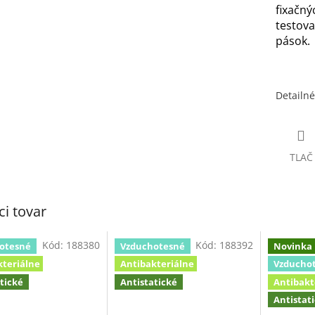
fixač
testov
pások.
Detailné
TLAČ
ci tovar
Kód:
188380
Kód:
188392
otesné
Vzduchotesné
Novinka
kteriálne
Antibakteriálne
Vzducho
tické
Antistatické
Antibakt
Antistat