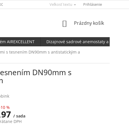
KONFIGURÁTOR AERFLUX
Veľkosť textu
UBBINK KALKULAČKA NETESNOSTI POTRU
Prihlásenie
NÁKUPNÝ
Prázdny košík
KOŠÍK
tém AIREXCELLENT
Dizajnové sadrové anemostaty a ventily
kami s tesnením DN90mm s antistatickým a
s tesnením DN90mm s
m
bbink
–10 %
,97
/ sada
vrátane DPH