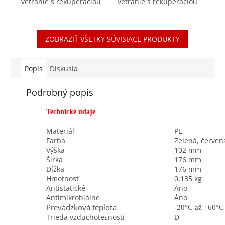
vetranie s rekuperáciou
vetranie s rekuperáciou
tepla Pripojovací box na
tepla Praktický fixačný
tanierové ventily
krúžok zaisťujúci
DN125mm je súčasťou
vzduchotesný spoj
ZOBRAZIŤ VŠETKY SÚVISIACE PRODUKTY
vysokokvalitného
rozvodného systému Air
rozvodného systému...
Excellent. Click...
Popis
Diskusia
Podrobný popis
Technické údaje
Materiál
PE
Farba
Zelená, červen
Výška
102 mm
Šírka
176 mm
Dĺžka
176 mm
Hmotnosť
0,135 kg
Antistatické
Áno
Antimikrobiálne
Áno
Prevádzková teplota
-20°C až
+60°C
Trieda vzduchotesnosti
D