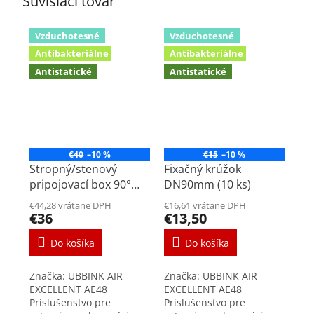
Súvisiaci tovar
Vzduchotesné
Vzduchotesné
Antibakteriálne
Antibakteriálne
Antistatické
Antistatické
€40
–10 %
€15
–10 %
Stropný/stenový
Fixačný krúžok
pripojovací box 90°
DN90mm (10 ks)
DN90mm na ventil
€44,28 vrátane DPH
€16,61 vrátane DPH
125mm
€36
€13,50
Do košíka
Do košíka
Značka: UBBINK AIR
Značka: UBBINK AIR
EXCELLENT AE48
EXCELLENT AE48
Príslušenstvo pre
Príslušenstvo pre