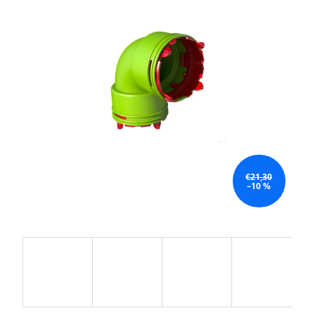
€21,30
–10 %