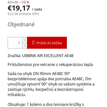
€21,30
–10 %
€19,17
/ sada
€23,58 vrátane DPH
Jednotková
Objednané
cena:
Pridať do košíka
Značka: UBBINK AIR EXCELLENT AE48
Príslušenstvo pre vetranie s rekuperáciou tepla
Sada na ohyb DN 90mm AE48C 90°
bezproblémovo spája dve potrubia AE48C, čím
umožňuje vytvoriť 90° ohyb vo vašom systéme a
zaisťuje rýchlu, bezpečnú a beznástrojovú
inštaláciu.
Obsahuje: 1 koleno a dva tesniace krúžky s