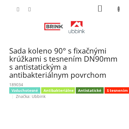
Prejsť
NÁKUPN
na
obsah
KOŠÍK
Sada koleno 90° s fixačnými
krúžkami s tesnením DN90mm
s antistatickým a
antibakteriálnym povrchom
189034
Vzduchotesné
Antibakteriálne
Antistatické
S tesnením
Značka:
Ubbink