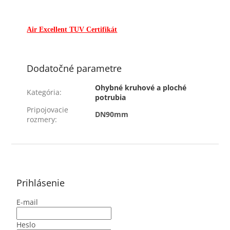
Air Excellent TUV Certifikát
Dodatočné parametre
Ohybné kruhové a ploché
Kategória
:
potrubia
Pripojovacie
DN90mm
rozmery
:
Z
á
p
ä
Prihlásenie
t
E-mail
i
e
Heslo