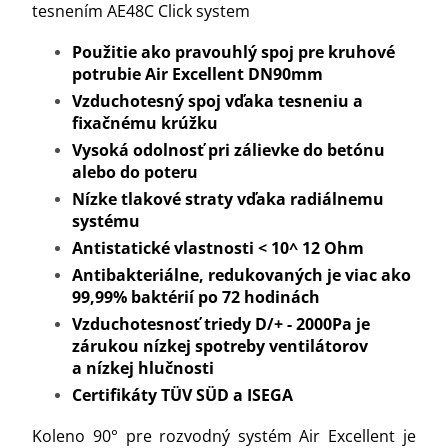
tesnením AE48C Click system
Použitie ako pravouhlý spoj pre kruhové
potrubie Air Excellent DN90mm
Vzduchotesný spoj vďaka tesneniu a
fixačnému krúžku
Vysoká odolnosť pri zálievke do betónu
alebo do poteru
Nízke tlakové straty vďaka radiálnemu
systému
Antistatické vlastnosti
< 10^ 12 Ohm
Antibakteriálne, redukovaných je viac ako
99,99% baktérií po 72 hodinách
Vzduchotesnosť triedy D/+ - 2000Pa je
zárukou nízkej spotreby ventilátorov
a nízkej hlučnosti
Certifikáty TÜV SÜD a ISEGA
Koleno 90° pre rozvodný systém Air Excellent je