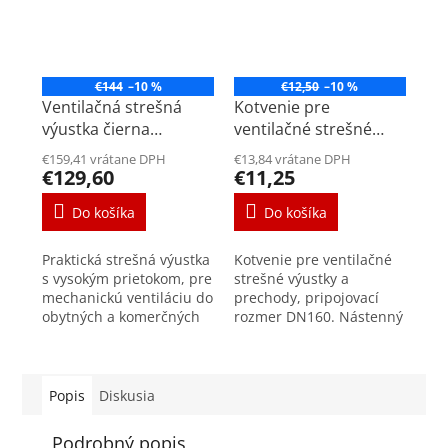
€144
–10 %
€12,50
–10 %
Ventilačná strešná
Kotvenie pre
výustka čierna
ventilačné strešné
DN160mm
výustky DN160mm
€159,41 vrátane DPH
€13,84 vrátane DPH
€129,60
€11,25
Do košíka
Do košíka
Praktická strešná výustka
Kotvenie pre ventilačné
s vysokým prietokom, pre
strešné výustky a
mechanickú ventiláciu do
prechody, pripojovací
obytných a komerčných
rozmer DN160. Nástenný
budov s priemerom
držiak používaný pre
160mm. Nízka tlaková
bezpečné a stabilné
strata zabezpečí
upevnenie strešných
vysokoefektívny...
prechodov.
Popis
Diskusia
Zabezpečuje...
Podrobný popis