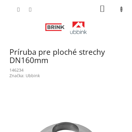
Prejsť
NÁKUPN
na
obsah
KOŠÍK
Príruba pre ploché strechy
DN160mm
146234
Značka:
Ubbink