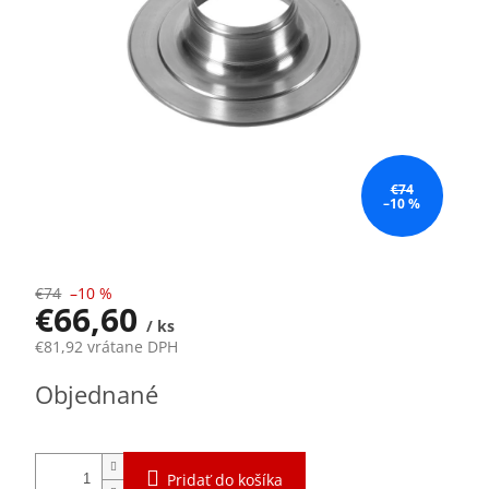
€74
–10 %
€74
–10 %
€66,60
/ ks
€81,92 vrátane DPH
Jednotková
Objednané
cena:
Pridať do košíka