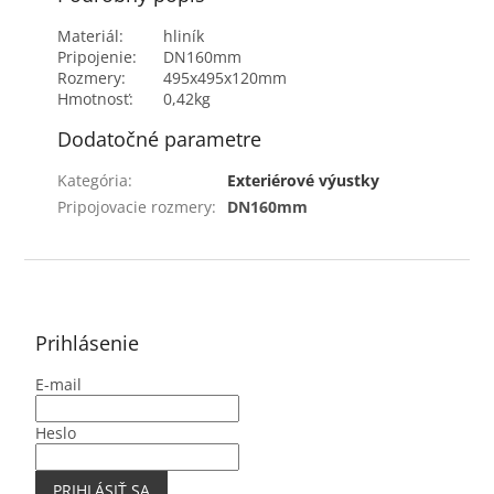
Materiál:
hliník
Pripojenie:
DN160mm
Rozmery:
495x495x120mm
Hmotnosť:
0,42kg
Dodatočné parametre
Kategória
:
Exteriérové výustky
Pripojovacie rozmery
:
DN160mm
Z
á
p
ä
Prihlásenie
t
E-mail
i
e
Heslo
PRIHLÁSIŤ SA