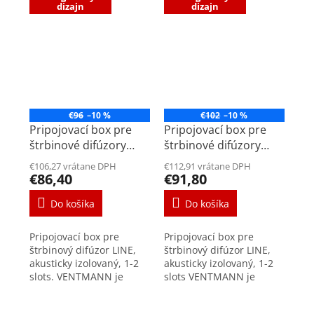
dizajn
dizajn
€96
–10 %
€102
–10 %
Pripojovací box pre
Pripojovací box pre
štrbinové difúzory
štrbinové difúzory
VENTMANN LINE
VENTMANN LINE
€106,27 vrátane DPH
€112,91 vrátane DPH
625mm
1000mm
€86,40
€91,80
Do košíka
Do košíka
Pripojovací box pre
Pripojovací box pre
štrbinový difúzor LINE,
štrbinový difúzor LINE,
akusticky izolovaný, 1-2
akusticky izolovaný, 1-2
slots. VENTMANN je
slots VENTMANN je
inovátorom v oblasti
inovátorom v oblasti
moderného dizajnu
moderného dizajnu