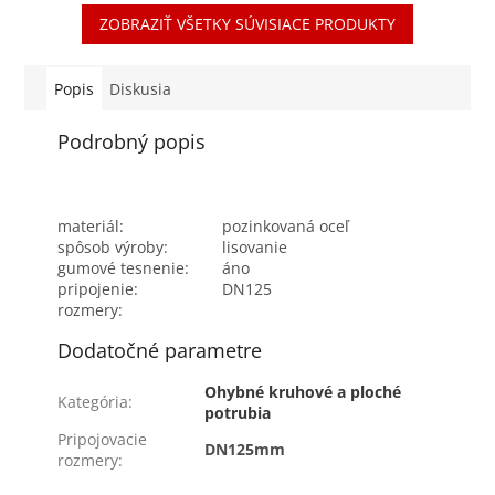
difúzorov. Komponenty
difúzorov. Komponenty
ZOBRAZIŤ VŠETKY SÚVISIACE PRODUKTY
zo sadrového
zo sadrového
kompozitu...
kompozitu...
Popis
Diskusia
Podrobný popis
materiál:
pozinkovaná oceľ
spôsob výroby:
lisovanie
gumové tesnenie:
áno
pripojenie:
DN125
rozmery:
Dodatočné parametre
Ohybné kruhové a ploché
Kategória
:
potrubia
Pripojovacie
DN125mm
rozmery
: