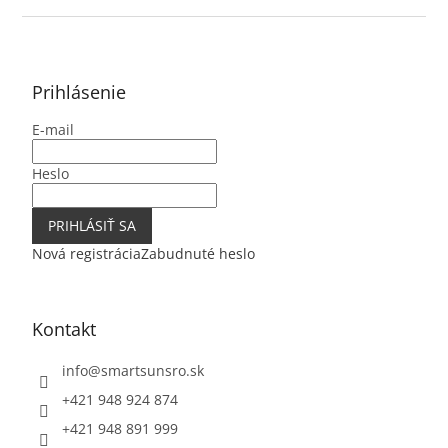
Z
á
p
ä
Prihlásenie
t
E-mail
i
e
Heslo
PRIHLÁSIŤ SA
Nová registrácia
Zabudnuté heslo
Kontakt
info
@
smartsunsro.sk
+421 948 924 874
+421 948 891 999