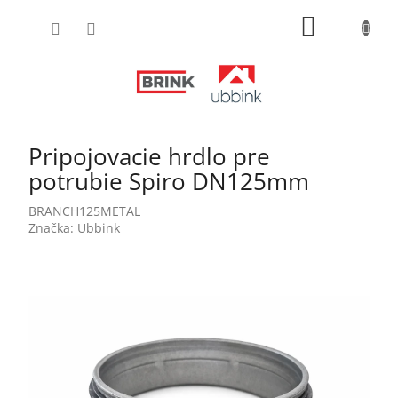
Prejsť
NÁKUPN
na
obsah
KOŠÍK
Pripojovacie hrdlo pre
potrubie Spiro DN125mm
BRANCH125METAL
Značka:
Ubbink