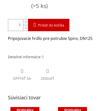
Jednotková
Skladom
(>5 ks)
cena:
Pridať do košíka
Pripojovacie hrdlo pre potrubie Spiro, DN125
Detailné informácie
OPÝTAŤ SA
ZDIEĽAŤ
Súvisiaci tovar
Originálny
Originálny