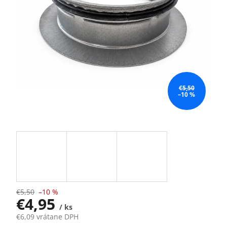
€5,50
–10 %
€5,50
–10 %
€4,95
/ ks
€6,09 vrátane DPH