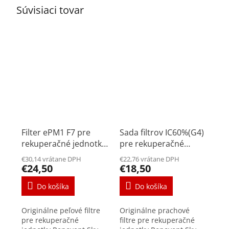
Súvisiaci tovar
Filter ePM1 F7 pre
Sada filtrov IC60%(G4)
rekuperačné jednotky
pre rekuperačné
Renovent Sky 150/200
jednotky Renovent Sky
€30,14 vrátane DPH
€22,76 vrátane DPH
150/200
€24,50
€18,50
Do košíka
Do košíka
Originálne peľové filtre
Originálne prachové
pre rekuperačné
filtre pre rekuperačné