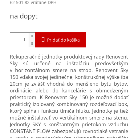
€2 501,82 vrátane DPH
Jednotková
na dopyt
cena:
Pridať do košíka
Rekuperačné jednotky produktovej rady Renovent
Sky sú určené na inštaláciu predovšetkým
v horizontálnom smere na strop. Renovent Sky
150 vďaka svojej jedinečnej konštrukčnej výške iba
20cm je zvlášť vhodná do menšieho bytu bytov,
ordinácie alebo do kancelárie s obmedzeným
priestorom. K Renovent Sky 150 je možné dodať
praktický izolovaný kombinovaný rozdeľovací box,
ktorý spĺňa i funkciu tlmiča hluku. Jednotky je tiež
možné inštalovať vo vertikálnom smere na stenu.
Jednotky SKY s konštantným prietokom vzduchu
CONSTANT FLOW zabezpečujú rovnotlaké vetranie
a spolu s protiprúdovým výmenníkom najvyššiu