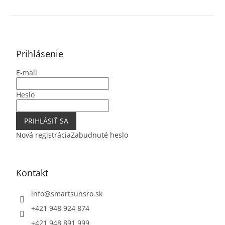
Z
á
p
ä
Prihlásenie
t
E-mail
i
e
Heslo
PRIHLÁSIŤ SA
Nová registrácia
Zabudnuté heslo
Kontakt
info
@
smartsunsro.sk
+421 948 924 874
+421 948 891 999