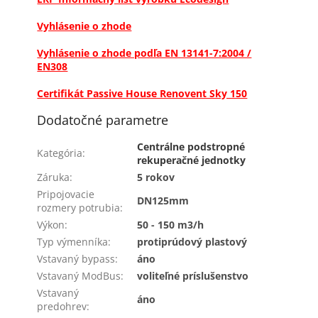
Vyhlásenie o zhode
Vyhlásenie o zhode podľa EN 13141-7:2004 /
EN308
Certifikát Passive House Renovent Sky 150
Dodatočné parametre
Centrálne podstropné
Kategória
:
rekuperačné jednotky
Záruka
:
5 rokov
Pripojovacie
DN125mm
rozmery potrubia
:
Výkon
:
50 - 150 m3/h
Typ výmenníka
:
protiprúdový plastový
Vstavaný bypass
:
áno
Vstavaný ModBus
:
voliteľné príslušenstvo
Vstavaný
áno
predohrev
: