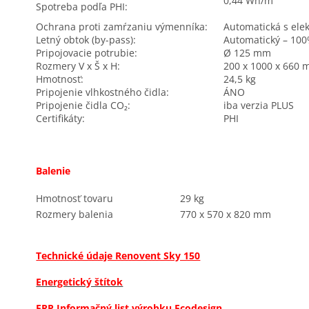
0,44 Wh/m³
Spotreba podľa PHI:
Ochrana proti zamŕzaniu výmenníka:
Automatická s el
Letný obtok (by-pass):
Automatický – 100
Pripojovacie potrubie:
Ø 125 mm
Rozmery V x Š x H:
200 x 1000 x 660
Hmotnosť:
24,5 kg
Pripojenie vlhkostného čidla:
ÁNO
Pripojenie čidla CO₂:
iba verzia PLUS
Certifikáty:
PHI
Balenie
Hmotnosť tovaru
29 kg
Rozmery balenia
770 x 570 x 820 mm
Technické údaje Renovent Sky 150
Energetický štítok
ERP Informačný list výrobku Ecodesign