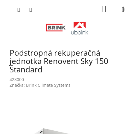
Prejsť
NÁKUPN
na
obsah
KOŠÍK
Podstropná rekuperačná
jednotka Renovent Sky 150
Štandard
423000
Značka:
Brink Climate Systems