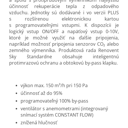
účinnosť rekuperácie tepla z odpadového
vzduchu. Jednotky sú dodávané i vo verzii PLUS
s rozšírenou elektronickou kartou
s programovateľnými vstupmi. K dispozícii je
logický vstup ON/OFF a napäťový vstup 0-10V,
ktoré je možné využiť na ďalšie pripojenia,
napríklad možnosť pripojenia senzorov CO₂ alebo
zemného výmenníka. Produktová rada Renovent
Sky štandardne obsahuje inteligentnú
protimrazovú ochranu a obtokovú by-pass klapku.
výkon max. 150 m³/h pri 150 Pa
účinnosť až do 95%
programovateľný 100% by-pass
ventilátor s anemometrami (integrovaný
snímací systém CONSTANT FLOW)
znížená hlučnosť