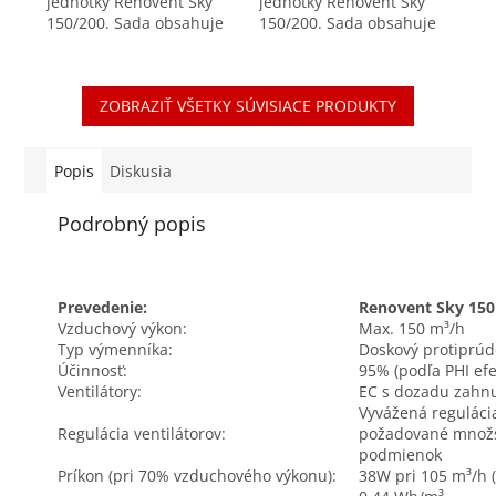
jednotky Renovent Sky
jednotky Renovent Sky
150/200. Sada obsahuje
150/200. Sada obsahuje
jeden filter triedy F7.
dva kusy filtrov triedy G4.
Peľové filtre zachytávajú
Prachové filtre triedy ISO
častice väčšie ako 10-
Coarse (prachové filtre
ZOBRAZIŤ VŠETKY SÚVISIACE PRODUKTY
200 μm. ...
G3 / G4)...
Popis
Diskusia
Podrobný popis
Prevedenie:
Renovent Sky 150
Vzduchový výkon:
Max. 150 m³/h
Typ výmenníka:
Doskový protiprúd
Účinnosť:
95% (podľa PHI efe
Ventilátory:
EC s dozadu zahn
Vyvážená regulác
Regulácia ventilátorov:
požadované množs
podmienok
Príkon (pri 70% vzduchového výkonu):
38W pri 105 m³/h (