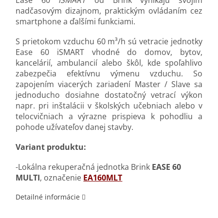
nadčasovým dizajnom, praktickým ovládaním cez
smartphone a ďalšími funkciami.
S prietokom vzduchu 60 m³/h sú vetracie jednotky
Ease 60 iSMART vhodné do domov, bytov,
kancelárií, ambulancií alebo škôl, kde spoľahlivo
zabezpečia efektívnu výmenu vzduchu. So
zapojením viacerých zariadení Master / Slave sa
jednoducho dosiahne dostatočný vetrací výkon
napr. pri inštalácii v školských učebniach alebo v
telocvičniach a výrazne prispieva k pohodliu a
pohode užívateľov danej stavby.
Variant produktu:
-Lokálna rekuperačná jednotka Brink
EASE 60
MULTI
, označenie
EA160MLT
Detailné informácie