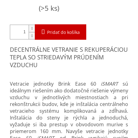
Jednotková
Skladom
(>5 ks)
cena:
Pridať do košíka
DECENTRÁLNE VETRANIE S REKUPERÁCIOU
TEPLA SO STRIEDAVÝM PRÚDENÍM
VZDUCHU
Vetracie jednotky Brink Ease 60
iSMART
sú
ideálnym riešením ako dodatočné riešenie výmeny
vzduchu v jednotlivých miestnostiach a pri
rekonštrukcii budov, kde je inštalácia centrálneho
vetracieho systému komplikovaná a zdĺhavá.
Inštalácia do steny je rýchla a jednoduchá,
vyžaduje si iba prestup v obvodovom murive s
priemerom 160 mm. Navyše vetracie jednotky
Ease 60
iSMART
od Brink vynikajú svojím