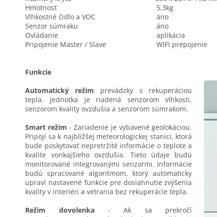
Hmotnosť
5,3kg
Vlhkostné čidlo a VOC
áno
Senzor súmraku
áno
Ovládanie
aplikácia
Pripojenie Master / Slave
WIFI prepojenie
Funkcie
Automatický režim
prevádzky s rekuperáciou
tepla. Jednotka je riadená senzorom vlhkosti,
senzorom kvality ovzdušia a senzorom súmrakom.
Smart režim
- Zariadenie je vybavené geolokáciou.
Pripojí sa k najbližšej meteorologickej stanici, ktorá
bude poskytovať nepretržité informácie o teplote a
kvalite vonkajšieho ovzdušia. Tieto údaje budú
monitorované integrovanými senzormi. Informácie
budú spracované algoritmom, ktorý automaticky
upraví nastavené funkcie pre dosiahnutie zvýšenia
kvality v interiéri a vetrania bez rekuperácie tepla.
Režim dovolenka
- Ak sa prekročí