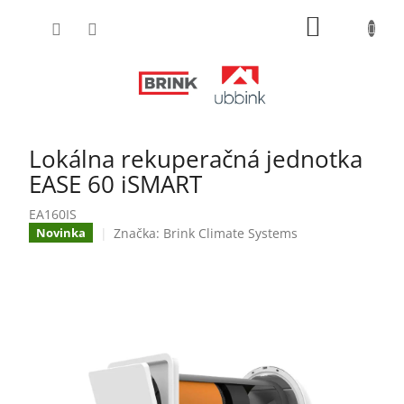
Prejsť
NÁKUPN
na
obsah
KOŠÍK
Lokálna rekuperačná jednotka
EASE 60 iSMART
EA160IS
Značka:
Brink Climate Systems
Novinka