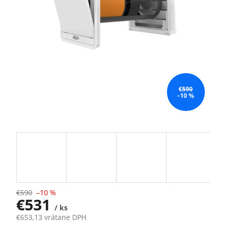
€590
–10 %
€590
–10 %
€531
/ ks
€653,13 vrátane DPH