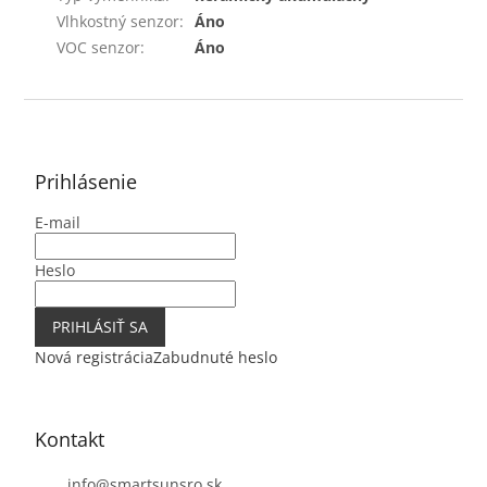
Vlhkostný senzor
:
Áno
VOC senzor
:
Áno
Z
á
p
ä
Prihlásenie
t
E-mail
i
e
Heslo
PRIHLÁSIŤ SA
Nová registrácia
Zabudnuté heslo
Kontakt
info
@
smartsunsro.sk