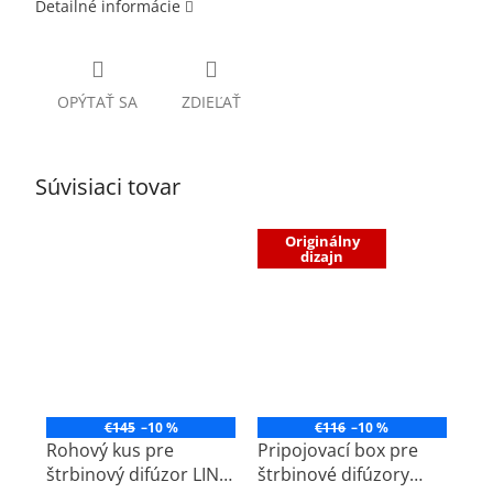
Detailné informácie
OPÝTAŤ SA
ZDIEĽAŤ
Súvisiaci tovar
Originálny
dizajn
€145
–10 %
€116
–10 %
Rohový kus pre
Pripojovací box pre
štrbinový difúzor LINE
štrbinové difúzory