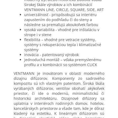
širokej škále výrobkov a ich kombinácií
VENTMANN LINE, CIRCLE, SQUARE, SIDE, ART
univerzálnosť - prispôsobujú sa interiéru
zapustením do podhľadu či do steny a
následne sa premaľujú akoukoľvek farbou
vysoká variabilita - vhodné pre inštaláciu v
strope i v stene
flexibilita – vhodné pre vetracie systémy,
systémy s rekuperáciou tepla i klimatizačné
systémy
inovácia - patentovaný výrobok
jednoduchá montáž – vďaka premyslenému
profilu a v kombinácii so systémom CLICK
VENTMANN je inovátorom v oblasti moderného
dizajnu difúzorov. Komponenty zo sadrového
kompozitu sú ich vlastným patentom. Široká škála
vyrábaných difúzorov, ventilov obohatí akýkoľvek
priestor, či ide o modernú, minimalistickú či
historickú architektúru. Dizajnové difúzory sa
uplatnia v interiéroch rodinných domov, hotelov,
kancelárskych priestorov a všade tam, kde je dôraz
kladený na estetiku. K lineárnym difúzorom sú