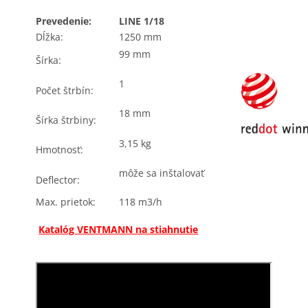
Prevedenie:
LINE 1/18
Dĺžka:
1250 mm
99 mm
Šírka:
1
Počet štrbín:
18 mm
Šírka štrbiny:
3,15 kg
Hmotnosť:
môže sa inštalovať
Deflector:
Max. prietok:
118 m3/h
Katalóg VENTMANN na stiahnutie