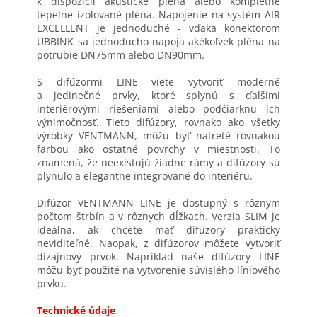
k dispozícii akustické pléna alebo kompletne
tepelne izolované pléna. Napojenie na systém AIR
EXCELLENT je jednoduché - vďaka konektorom
UBBINK sa jednoducho napoja akékoľvek pléna na
potrubie DN75mm alebo DN90mm.
S difúzormi LINE viete vytvoriť moderné
a jedinečné prvky, ktoré splynú s ďalšími
interiérovými riešeniami alebo podčiarknu ich
výnimočnosť. Tieto difúzory, rovnako ako všetky
výrobky VENTMANN, môžu byť natreté rovnakou
farbou ako ostatné povrchy v miestnosti. To
znamená, že neexistujú žiadne rámy a difúzory sú
plynulo a elegantne integrované do interiéru.
Difúzor VENTMANN LINE je dostupný s rôznym
počtom štrbín a v rôznych dĺžkach. Verzia SLIM je
ideálna, ak chcete mať difúzory prakticky
neviditeľné. Naopak, z difúzorov môžete vytvoriť
dizajnový prvok. Napríklad naše difúzory LINE
môžu byť použité na vytvorenie súvislého líniového
prvku.
Technické údaje