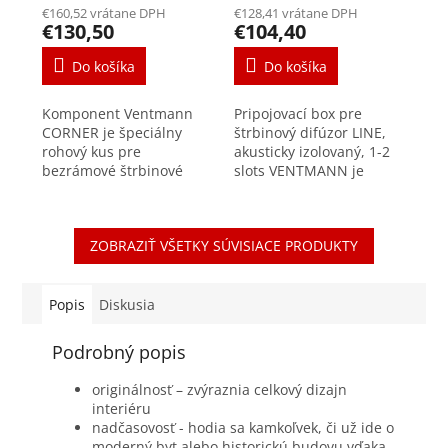
jednoradový
VENTMANN LINE
€160,52 vrátane DPH
€128,41 vrátane DPH
1250mm
€130,50
€104,40
Do košíka
Do košíka
Komponent Ventmann
Pripojovací box pre
CORNER je špeciálny
štrbinový difúzor LINE,
rohový kus pre
akusticky izolovaný, 1-2
bezrámové štrbinové
slots VENTMANN je
anemostaty série LINE.
inovátorom v oblasti
Ich hlavnou úlohou je
moderného dizajnu
estetické prepojenie
difúzorov. Komponenty
ZOBRAZIŤ VŠETKY SÚVISIACE PRODUKTY
dvoch línií v rohu...
zo sadrového
kompozitu...
Popis
Diskusia
Podrobný popis
originálnosť – zvýraznia celkový dizajn
interiéru
nadčasovosť - hodia sa kamkoľvek, či už ide o
moderný byt alebo historickú budovu vďaka