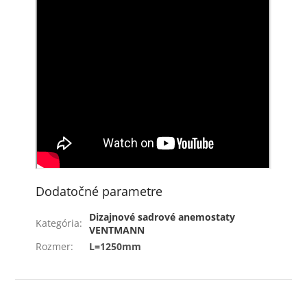
Dodatočné parametre
Dizajnové sadrové anemostaty
Kategória
:
VENTMANN
Rozmer
:
L=1250mm
Z
á