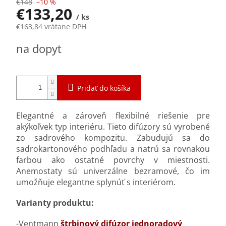
€148
–10 %
€133,20
/ ks
€163,84 vrátane DPH
Jednotková
na dopyt
cena:
Pridať do košíka
Elegantné a zároveň flexibilné riešenie pre
akýkoľvek typ interiéru. Tieto difúzory sú vyrobené
zo sadrového kompozitu. Zabudujú sa do
sadrokartonového podhľadu a natrú sa rovnakou
farbou ako ostatné povrchy v miestnosti.
Anemostaty sú univerzálne bezramové, čo im
umožňuje elegantne splynúť s interiérom.
Varianty produktu:
-Ventmann
štrbinový difúzor jednoradový