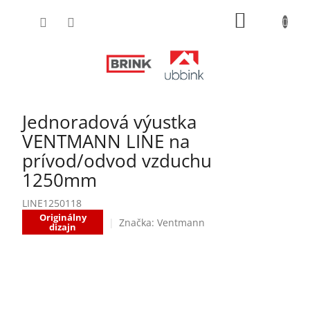
Prejsť
NÁKUPN
na
obsah
KOŠÍK
Jednoradová výustka
VENTMANN LINE na
prívod/odvod vzduchu
1250mm
LINE1250118
Originálny
Značka:
Ventmann
dizajn