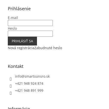
p
ä
Prihlásenie
t
E-mail
i
e
Heslo
PRIHLÁSIŤ SA
Nová registrácia
Zabudnuté heslo
Kontakt
info
@
smartsunsro.sk
+421 948 924 874
+421 948 891 999
Informácie