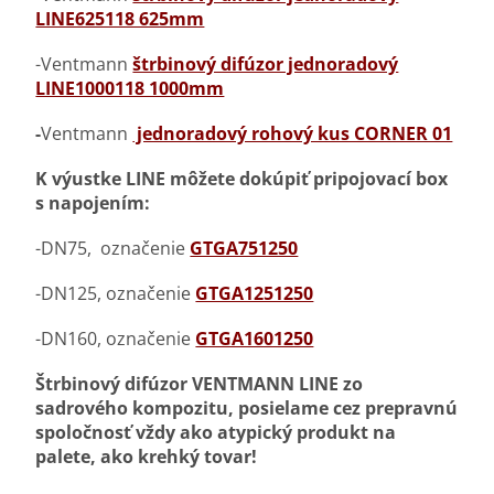
LINE625118 625mm
-Ventmann
štrbinový difúzor jednoradový
LINE1000118 1000mm
-
Ventmann
jednoradový rohový kus CORNER 01
K výustke LINE môžete dokúpiť pripojovací box
s napojením:
-DN75, označenie
GTGA751250
-DN125, označenie
GTGA1251250
-DN160, označenie
GTGA1601250
Štrbinový difúzor VENTMANN LINE zo
sadrového kompozitu, posielame cez prepravnú
spoločnosť vždy ako atypický produkt na
palete, ako krehký tovar!