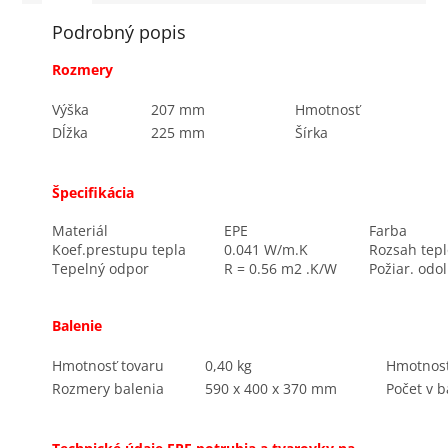
Podrobný popis
Rozmery
Výška
207 mm
Hmotnosť
Dĺžka
225 mm
Šírka
Špecifikácia
Materiál
EPE
Farba
Koef.prestupu tepla
0.041 W/m.K
Rozsah tepl
Tepelný odpor
R = 0.56 m2 .K/W
Požiar. odo
Balenie
Hmotnosť tovaru
0,40 kg
Hmotnosť
Rozmery balenia
590 x 400 x 370 mm
Počet v b