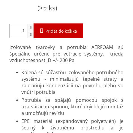
Jednotková
Skladom
(>5 ks)
cena:
Pridať do košíka
Izolované tvarovky a potrubia AERFOAM sú
špeciálne určené pre vetracie systémy, trieda
vzduchotesnosti D +/- 200 Pa
Kolená sú súčasťou izolovaného potrubného
systému - minimalizujú tepelné straty a
zabraňujú kondenzácii na povrchu alebo vo
vnútri potrubia
Potrubia sa spájajú pomocou spojok s
uzatváracou sponou, ktoré urýchľujú montáž
a umožňujú revíziu
EPE materiál (expandovaný polyetylén) je
šetrný k životnému prostrediu a je