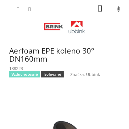
Prejsť
NÁKUPN
na
obsah
KOŠÍK
Aerfoam EPE koleno 30°
DN160mm
188223
Značka:
Ubbink
Vzduchotesné
Izolované