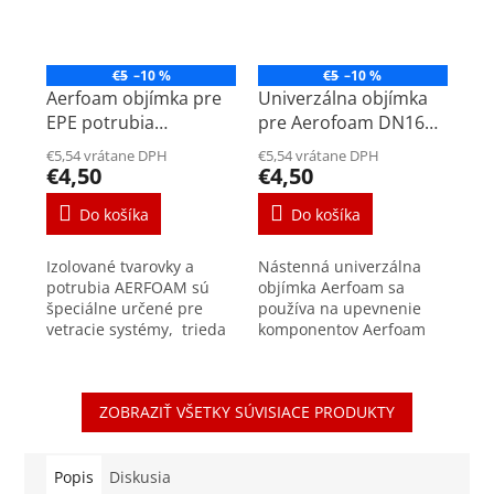
€5
–10 %
€5
–10 %
Aerfoam objímka pre
Univerzálna objímka
EPE potrubia
pre Aerofoam DN160-
DN160mm
180-200mm
€5,54 vrátane DPH
€5,54 vrátane DPH
€4,50
€4,50
Do košíka
Do košíka
Izolované tvarovky a
Nástenná univerzálna
potrubia AERFOAM sú
objímka Aerfoam sa
špeciálne určené pre
používa na upevnenie
vetracie systémy, trieda
komponentov Aerfoam
vzduchotesnosti D +/-
na stenu alebo strop.
200 Pa Objímky sú
Táto konzola je vhodná
súčasťou izolovaného
pre potrubia Aerfoam s
ZOBRAZIŤ VŠETKY SÚVISIACE PRODUKTY
potrubného systému -...
priemerom 160 mm, 180
mm a...
Popis
Diskusia