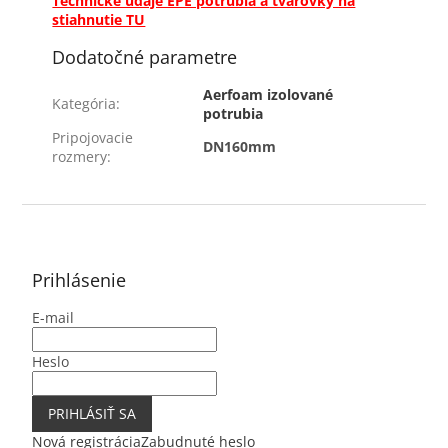
Technické údaje EPE potrubia a tvarovky na
stiahnutie TU
Dodatočné parametre
Aerfoam izolované
Kategória
:
potrubia
Pripojovacie
DN160mm
rozmery
:
Z
á
p
ä
Prihlásenie
t
E-mail
i
e
Heslo
PRIHLÁSIŤ SA
Nová registrácia
Zabudnuté heslo