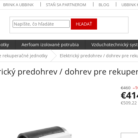
BRINK A UBBINK
STAŇ SA PARTNEROM
BLOG
UBBINK 
HĽADAŤ
notky
Aerfoam izolované potrubia
Vzduchotechnický sys
re rekuperačné jednotky
Elektrický predohrev / dohrev pre rek
rický predohrev / dohrev pre rekuper
€460
–1
€4
€509,22
Jednotk
Skla
cena: