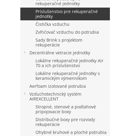
rekuperačné jednotky
Príslušenstvo pre rekuperačné
jednotky
Čistička vzduchu
Zvlhčovač vzduchu do potrubia
Sady Brink s projektom
rekuperácie
Decentrálne vetracie jednotky
Lokálne rekuperačné jednotky Air
70 a ich príslušenstvo
Lokálne rekuperačné jednotky s
keramickým výmenníkom
Aerfoam izolované potrubia
Vzduchotechnický systém
AIREXCELLENT
Stropné, stenové a podlahové
pripojovacie boxy
Distribučné boxy pre rozvody
rekuperácie
Ohybné kruhové a ploché potrubia