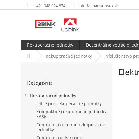
Prejsť
+421 948 924 874
info@smartsunsro.sk
na
obsah
Rekuperačné jednotky
Decentrálne vetracie jed
Domov
Rekuperačné jednotky
Príslušenstvo p
B
Elekt
o
Preskočiť
č
Kategórie
kategórie
n
ý
Rekuperačné jednotky
p
Filtre pre rekuperačné jednotky
a
Kompaktné rekuperačné jednotky
n
EASE
e
Centrálne nástenné rekuperačné
l
jednotky
Centrálne podstropné