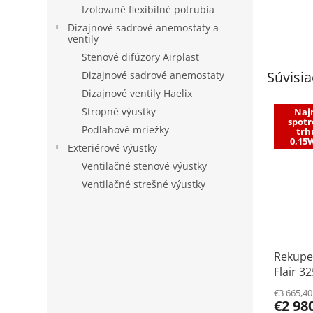
Izolované flexibilné potrubia
Dizajnové sadrové anemostaty a
ventily
Stenové difúzory Airplast
Súvisia
Dizajnové sadrové anemostaty
Dizajnové ventily Haelix
Stropné výustky
Najn
spotr
Podlahové mriežky
trh
0,15
Exteriérové výustky
Ventilačné stenové výustky
Ventilačné strešné výustky
Rekupe
Flair 32
€3 665,4
€2 98