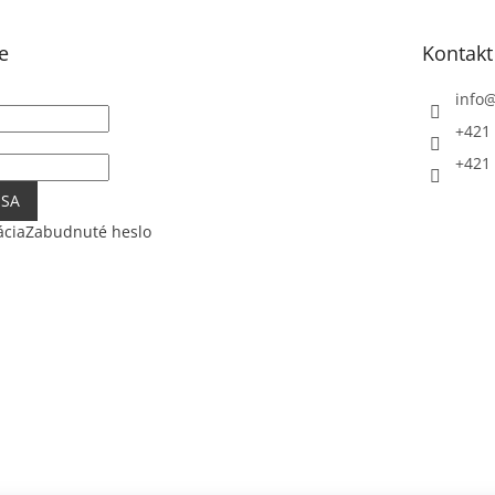
e
Kontakt
info
+421 
+421 
 SA
ácia
Zabudnuté heslo