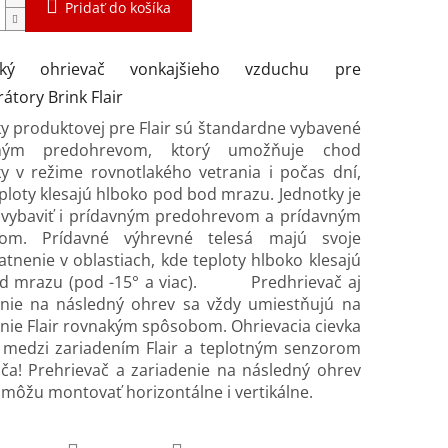
Pridať do košíka
rický ohrievač vonkajšieho vzduchu pre
átory Brink Flair
y produktovej pre Flair sú štandardne vybavené
aným predohrevom, ktorý umožňuje chod
y v režime rovnotlakého vetrania i počas dní,
ploty klesajú hlboko pod bod mrazu. Jednotky je
vybaviť i prídavným predohrevom a prídavným
om. Prídavné výhrevné telesá majú svoje
tnenie v oblastiach, kde teploty hlboko klesajú
d mrazu (pod -15° a viac). Predhrievač aj
enie na následný ohrev sa vždy umiestňujú na
nie Flair rovnakým spôsobom. Ohrievacia cievka
y medzi zariadením Flair a teplotným senzorom
ča! Prehrievač a zariadenie na následný ohrev
a môžu montovať horizontálne i vertikálne.