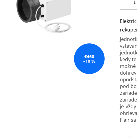
Elekt
rekuper
Jednotk
vstav
jednotk
€460
kedy te
–10 %
možné 
dohrev
opodsta
pod bo
zariad
zariade
je vžd
ohrieva
Flair s