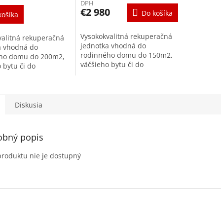
DPH
€2 980
Do košíka
košíka
Vysokokvalitná rekuperačná
valitná rekuperačná
jednotka vhodná do
a vhodná do
rodinného domu do 150m2,
ho domu do 200m2,
väčšieho bytu či do
 bytu či do
kancelárie. výkon max. 325
rie výkon max. 325
m³/h pri 150 Pa spotreba
 150 Pa spotreba
jednotky podľa PHI 0,21...
 podľa PHI 0,21...
Diskusia
obný popis
produktu nie je dostupný