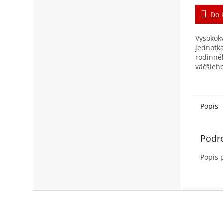
Do 
Vysokok
jednotk
rodinné
väčšieho
kancelá
m³/h pri
jednotky
Popis
Podr
Popis 
Z
á
p