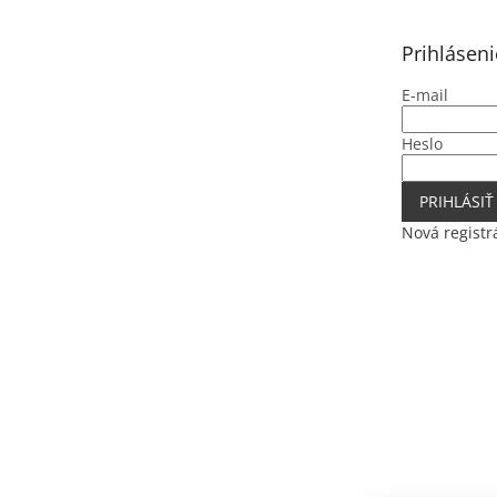
ä
t
Prihláseni
i
e
E-mail
Heslo
PRIHLÁSIŤ
Nová registr