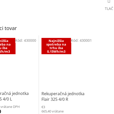
TLAČ
ci tovar
Kód:
430000
Kód:
430001
ižšia
Najnižšia
eba na
spotreba na
u iba
trhu iba
Wh/m3
0,15Wh/m3
račná jednotka
Rekuperačná jednotka
5 4/0 L
Flair 325 4/0 R
0 vrátane DPH
€3
0
665,40 vrátane