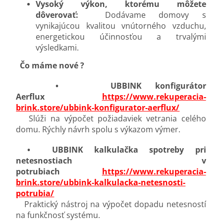
Vysoký výkon, ktorému môžete
dôverovať:
Dodávame domovy s
vynikajúcou kvalitou vnútorného vzduchu,
energetickou účinnosťou a trvalými
výsledkami.
Čo máme nové ?
• UBBINK konfigurátor
Aerflux
https://www.rekuperacia-
brink.store/ubbink-konfigurator-aerflux/
Slúži na výpočet požiadaviek vetrania celého
domu. Rýchly návrh spolu s výkazom výmer.
• UBBINK kalkulačka spotreby pri
netesnostiach v
potrubiach
https://www.rekuperacia-
brink.store/ubbink-kalkulacka-netesnosti-
potrubia/
Praktický nástroj na výpočet dopadu netesností
na funkčnosť systému.