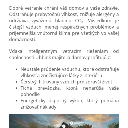
Dobré vetranie chráni váš domov a vaše zdravie.
Odstraňuje prebytočnú vlhkosť, znižuje alergény a
udržiava vyváženú hladinu CO₂. Výsledkom je
čistejší vzduch, menej respiračných problémov a
príjemnejšia vnútorná klíma pre všetkých vo vašej
domácnosti.
Vďaka inteligentným vetracím riešeniam od
spoločnosti Ubbink majitelia domov profitujú z:
Neustále prúdenie vzduchu, ktoré odstraňuje
vlhkosť a znečisťujúce látky z interiéru
Čerstvý, filtrovaný vzduch pre zdravší život
Tichá prevádzka, ktorá nenarúša vaše
pohodlie
Energeticky úsporný výkon, ktorý pomáha
znižovať náklady