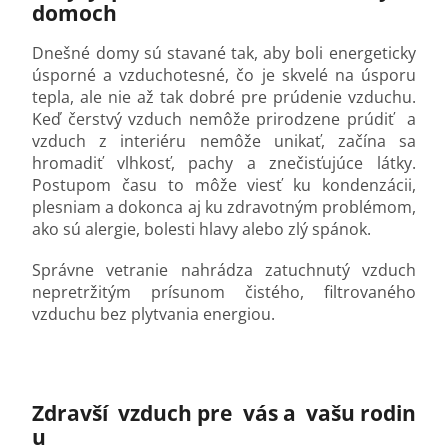
domoch
Dnešné domy sú stavané tak, aby boli energeticky
úsporné a vzduchotesné, čo je skvelé na úsporu
tepla, ale nie až tak dobré pre prúdenie vzduchu.
Keď čerstvý vzduch nemôže prirodzene prúdiť a
vzduch z interiéru nemôže unikať, začína sa
hromadiť vlhkosť, pachy a znečisťujúce látky.
Postupom času to môže viesť ku kondenzácii,
plesniam a dokonca aj ku zdravotným problémom,
ako sú alergie, bolesti hlavy alebo zlý spánok.
Správne vetranie nahrádza zatuchnutý vzduch
nepretržitým prísunom čistého, filtrovaného
vzduchu bez plytvania energiou.
Zdravší
vzduch
pre
vás
a
vašu
rodin
u