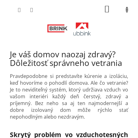
Prejsť
NÁKUPN
na
obsah
KOŠÍK
Je váš domov naozaj zdravý?
Dôležitosť správneho vetrania
Pravdepodobne si predstavíte kúrenie a izoláciu,
keď hovoríme o pohodlí domova. Ale čo vetranie?
Je to neviditeľný systém, ktorý udržiava vzduch vo
vašom interiéri každý deň čerstvý, zdravý a
príjemný. Bez neho sa aj ten najmodernejší a
dobre izolovaný dom môže rýchlo stať
nepohodlným alebo nezdravým.
Skrytý problém vo vzduchotesných